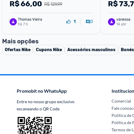
R$
66,00
R$
73,
R$ 129,99
Thomas Vieira
vanessa
0
1
há 7 h
14 abr
Mais opções
Ofertas
Nike
Cupons
Nike
Acessórios masculinos
Bonés
Promobit no WhatsApp
Institucion
Comercial
Entre no nosso grupo exclusivo 
Fale conosc
escaneando o QR Code
Política de
Política de 
Termos de 