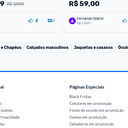
79
R$
59,00
R$ 129,99
Fernando Sobral
0
2
há 1 sem
 e Chapéus
Calçados masculinos
Jaquetas e casacos
Ócul
al
Páginas Especiais
Black Friday
o
Celulares em promoção
 Cookies
Fones de ouvido em promoção
Privacidade
Games em promoção
Uso
Geladeiras em promoção