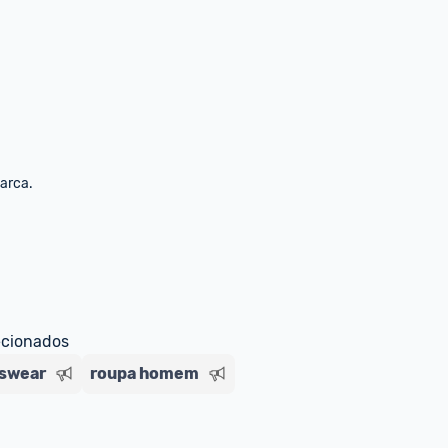
marca.
ecionados
tswear
roupa homem