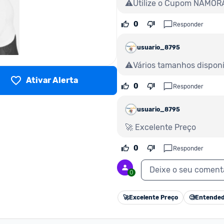
⚠️Utilize o Cupom NAMO
0
Responder
usuario_8795
⚠️Vários tamanhos disponí
Ativar Alerta
0
Responder
usuario_8795
🚀 Excelente Preço
0
Responder
Deixe o seu coment
0
🚀
Excelente Preço
🧐
Entended