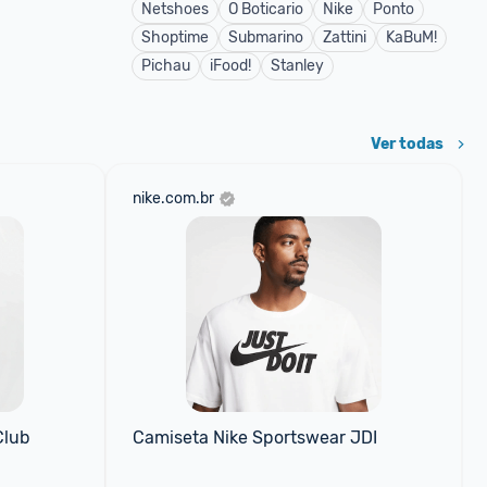
Netshoes
O Boticario
Nike
Ponto
Shoptime
Submarino
Zattini
KaBuM!
Pichau
iFood!
Stanley
Ver todas
nike.com.br
Club
Camiseta Nike Sportswear JDI