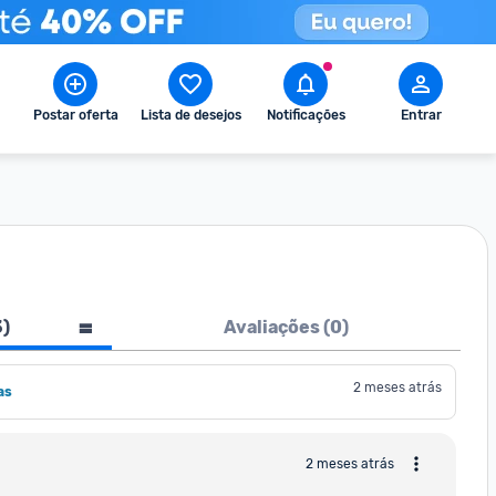
Postar oferta
Lista de desejos
Notificações
Entrar
3
)
Avaliações (
0
)
2 meses atrás
as 
2 meses atrás