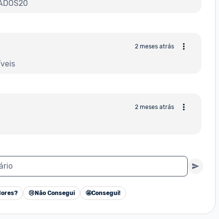
RADOS20
2 meses atrás
veis
2 meses atrás
ário
ores?
😢
Não Consegui
🤩
Consegui!
Cancelar