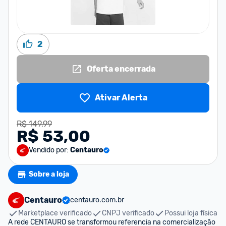
2
Oferta encerrada
Ativar Alerta
R$ 149,99
R$ 53,00
Vendido por:
Centauro
Sobre a loja
Centauro
centauro.com.br
Marketplace verificado
CNPJ verificado
Possui loja física
A rede CENTAURO se transformou referencia na comercialização 