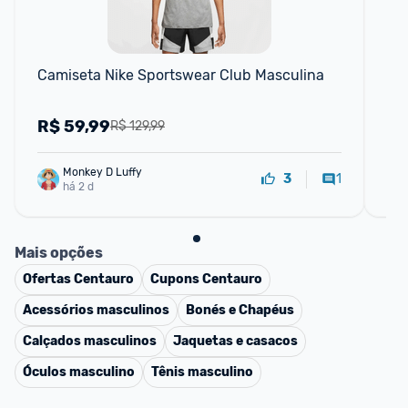
Camiseta Nike Sportswear Club Masculina
Ca
R$
59,99
R
R$ 129,99
Monkey D Luffy
1
3
há 2 d
Mais opções
Ofertas
Centauro
Cupons
Centauro
Acessórios masculinos
Bonés e Chapéus
Calçados masculinos
Jaquetas e casacos
Óculos masculino
Tênis masculino