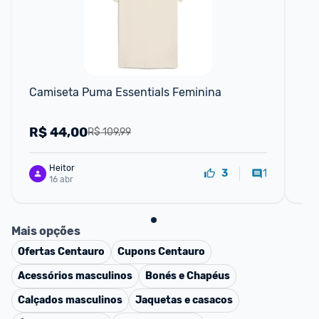
Camiseta Puma Essentials Feminina
Ca
R$
44,00
R
R$ 109,99
Heitor
1
3
16 abr
Mais opções
Ofertas
Centauro
Cupons
Centauro
Acessórios masculinos
Bonés e Chapéus
Calçados masculinos
Jaquetas e casacos