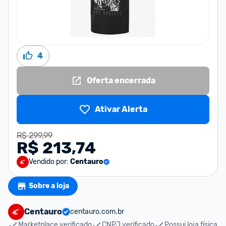
4
Oferta encerrada
Ativar Alerta
R$ 299,99
R$ 213,74
Vendido por:
Centauro
Sobre a loja
Centauro
centauro.com.br
Marketplace verificado
CNPJ verificado
Possui loja física