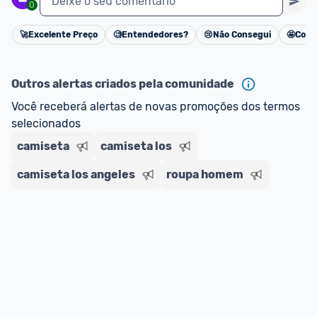
Deixe o seu comentário
0
🚀
Excelente Preço
🧐
Entendedores?
😢
Não Consegui
🤩
Cons
Cancelar
Outros alertas criados pela comunidade
Você receberá alertas de novas promoções dos termos 
selecionados
camiseta
camiseta los
camiseta los angeles
roupa homem