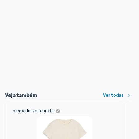
Veja também
Ver todas
mercadolivre.com.br
net