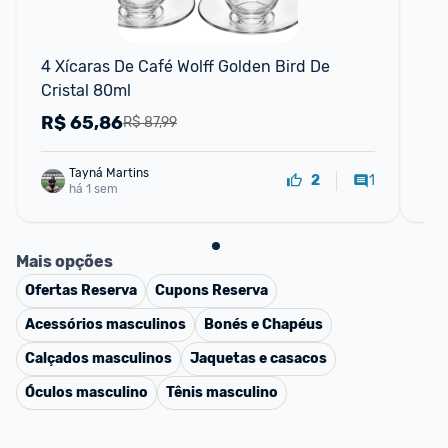
4 Xícaras De Café Wolff Golden Bird De 
Ca
Cristal 80ml
R$
65,86
R
R$ 87,99
Tayná Martins
1
2
há 1 sem
Mais opções
Ofertas
Reserva
Cupons
Reserva
Acessórios masculinos
Bonés e Chapéus
Calçados masculinos
Jaquetas e casacos
Óculos masculino
Tênis masculino