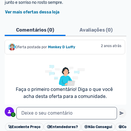
junto e sorriso no rosto sempre.
Ver mais ofertas dessa loja
Comentários (
0
)
Avaliações (
0
)
2 anos atrás
Oferta postada por
Monkey D Luffy
Faça o primeiro comentário! Diga o que você 
acha desta oferta para a comunidade.
Deixe o seu comentário
0
🚀
Excelente Preço
🧐
Entendedores?
😢
Não Consegui
🤩
Cons
Cancelar