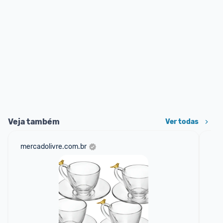
Veja também
Ver todas
mercadolivre.com.br
net