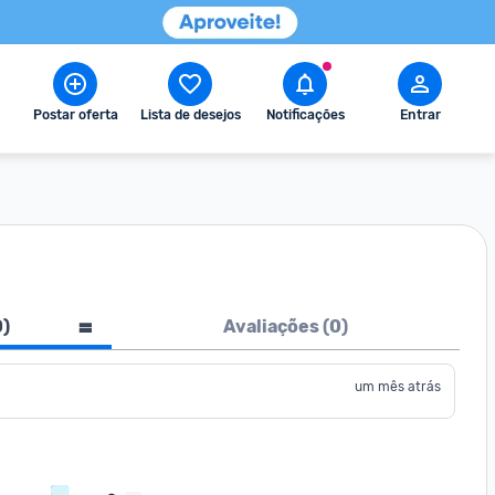
Postar oferta
Lista de desejos
Notificações
Entrar
0
)
Avaliações (
0
)
um mês atrás