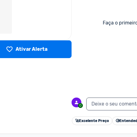
Faça o primeir
Ativar Alerta
Deixe o seu coment
0
🚀
Excelente Preço
🧐
Entended