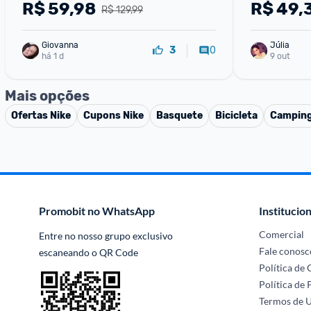
R$
59,98
R$
49,
R$ 129,99
Giovanna
Júlia
0
3
há 1 d
9 out
Mais opções
Ofertas
Nike
Cupons
Nike
Basquete
Bicicleta
Campin
Promobit no WhatsApp
Institucion
Comercial
Entre no nosso grupo exclusivo 
Fale conosc
escaneando o QR Code
Política de
Política de 
Termos de 