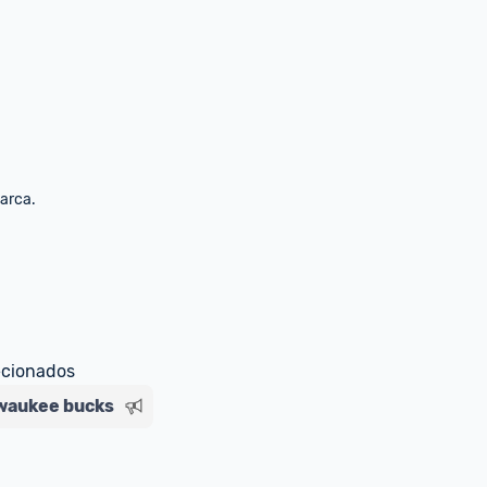
marca.
ecionados
waukee bucks