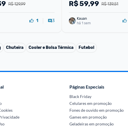
39
R$
59,99
R$ 129,99
R$ 139,51
Kauan
3
1
há 1 sem
g
Chuteira
Cooler e Bolsa Térmica
Futebol
al
Páginas Especiais
Black Friday
o
Celulares em promoção
 Cookies
Fones de ouvido em promoção
Privacidade
Games em promoção
Uso
Geladeiras em promoção