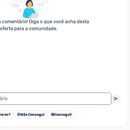
o comentário! Diga o que você acha desta 
oferta para a comunidade.
ário
ores?
😢
Não Consegui
🤩
Consegui!
Cancelar