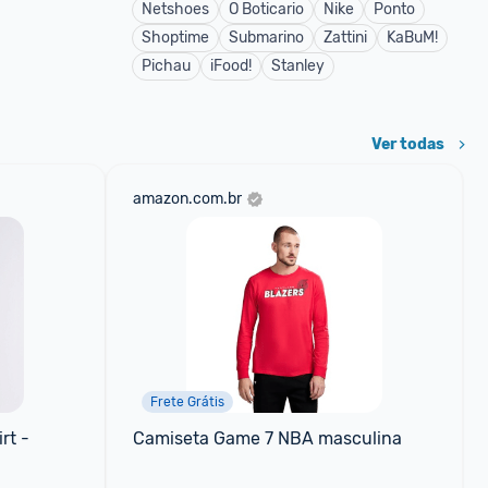
Netshoes
O Boticario
Nike
Ponto
Shoptime
Submarino
Zattini
KaBuM!
Pichau
iFood!
Stanley
Ver todas
amazon.com.br
Frete Grátis
t - 
Camiseta Game 7 NBA masculina