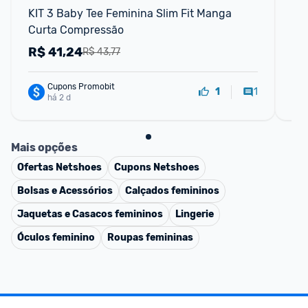
KIT 3 Baby Tee Feminina Slim Fit Manga 
Cam
Curta Compressão
R$
41,24
R
R$ 43,77
Cupons Promobit
1
1
há 2 d
Mais opções
Ofertas
Netshoes
Cupons
Netshoes
Bolsas e Acessórios
Calçados femininos
Jaquetas e Casacos femininos
Lingerie
Óculos feminino
Roupas femininas