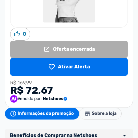
0
Oferta encerrada
Ativar Alerta
R$ 169,99
R$ 72,67
Vendido por:
Netshoes
Informações da promoção
Sobre a loja
Benefícios de Comprar na Netshoes