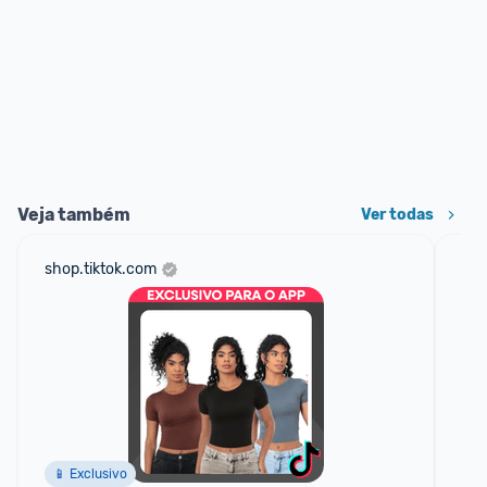
Veja também
Ver todas
shop.tiktok.com
net
📱 Exclusivo