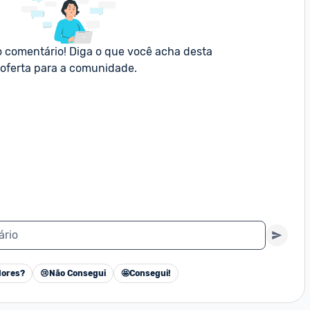
o comentário! Diga o que você acha desta 
oferta para a comunidade.
ário
ores?
😢
Não Consegui
🤩
Consegui!
Cancelar