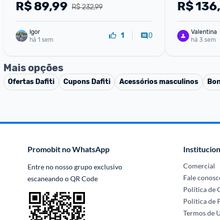
R$
89,99
R$
136
R$ 232,99
Igor
Valentina
0
1
há 1 sem
há 3 sem
Mais opções
Ofertas
Dafiti
Cupons
Dafiti
Acessórios masculinos
Bon
Promobit no WhatsApp
Institucion
Comercial
Entre no nosso grupo exclusivo 
Fale conosc
escaneando o QR Code
Política de
Política de 
Termos de 