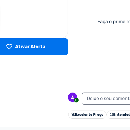
Faça o primeir
Ativar Alerta
Deixe o seu coment
0
🚀
Excelente Preço
🧐
Entended