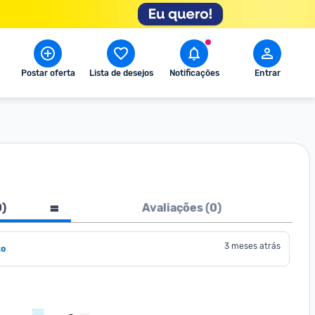
Postar oferta
Lista de desejos
Notificações
Entrar
0
)
Avaliações (
0
)
3 meses atrás
to