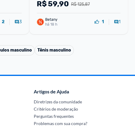
R$
59,90
R$ 125,87
Betany
3
1
2
1
há 18 h
ulos masculino
Tênis masculino
Artigos de Ajuda
Diretrizes da comunidade
Critérios de moderação
Perguntas frequentes
Problemas com sua compra?