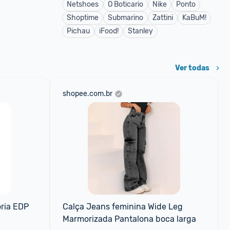
Netshoes
O Boticario
Nike
Ponto
Shoptime
Submarino
Zattini
KaBuM!
Pichau
iFood!
Stanley
Ver todas
shopee.com.br
ria EDP 
Calça Jeans feminina Wide Leg 
Marmorizada Pantalona boca larga