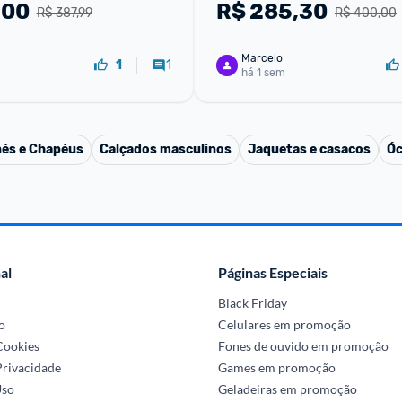
,00
R$
285,30
R$ 387,99
R$ 400,00
Marcelo
1
1
há 1 sem
és e Chapéus
Calçados masculinos
Jaquetas e casacos
Óc
al
Páginas Especiais
Black Friday
o
Celulares em promoção
 Cookies
Fones de ouvido em promoção
Privacidade
Games em promoção
Uso
Geladeiras em promoção