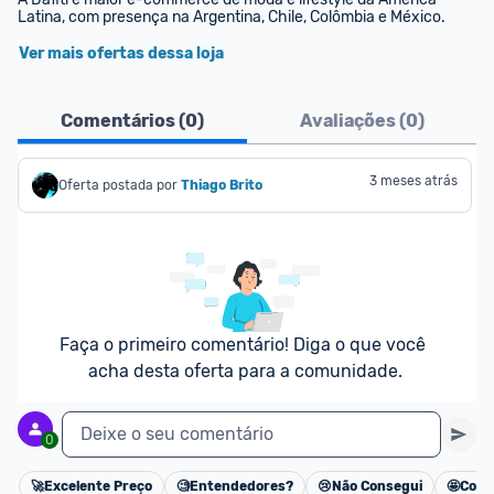
Latina, com presença na Argentina, Chile, Colômbia e México.
Ver mais ofertas dessa loja
Comentários (
0
)
Avaliações (
0
)
3 meses atrás
Oferta postada por
Thiago Brito
Faça o primeiro comentário! Diga o que você 
acha desta oferta para a comunidade.
Deixe o seu comentário
0
🚀
Excelente Preço
🧐
Entendedores?
😢
Não Consegui
🤩
Cons