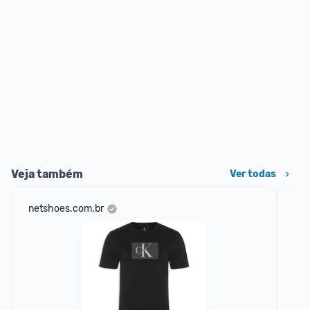
Veja também
Ver todas
netshoes.com.br
mer