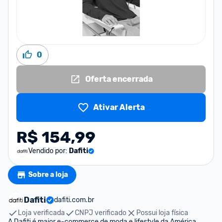
0
Oferta encerrada
Ativar Alerta
R$ 154,99
Vendido por:
Dafiti
Sobre a loja
Dafiti
dafiti.com.br
Loja verificada
CNPJ verificado
Possui loja física
A Dafiti é maior e-commerce de moda e lifestyle da América 