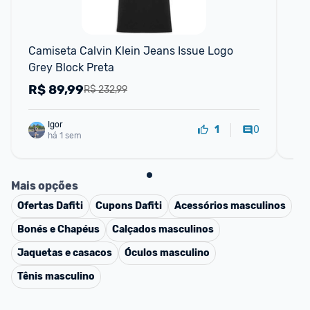
Camiseta Calvin Klein Jeans Issue Logo 
Pol
Grey Block Preta
R$
89,99
R
R$ 232,99
Igor
0
1
há 1 sem
Mais opções
Ofertas
Dafiti
Cupons
Dafiti
Acessórios masculinos
Bonés e Chapéus
Calçados masculinos
Jaquetas e casacos
Óculos masculino
Tênis masculino