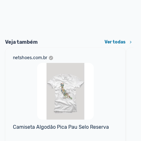
Veja também
Ver todas
netshoes.com.br
am
F
Camiseta Algodão Pica Pau Selo Reserva
Ca
6G