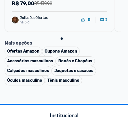
R$
79,00
R
R$ 139,00
JuliusDasOfertas
0
0
há 3 d
Mais opções
Ofertas
Amazon
Cupons
Amazon
Acessórios masculinos
Bonés e Chapéus
Calçados masculinos
Jaquetas e casacos
Óculos masculino
Tênis masculino
Institucional