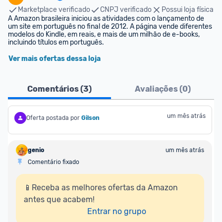
Marketplace verificado
CNPJ verificado
Possui loja física
A Amazon brasileira iniciou as atividades com o lançamento de 
um site em português no final de 2012. A página vende diferentes 
modelos do Kindle, em reais, e mais de um milhão de e-books, 
incluindo títulos em português.
Ver mais ofertas dessa loja
Comentários (
3
)
Avaliações (
0
)
um mês atrás
Oferta postada por
Gilson
genio
um mês atrás
Comentário fixado
📱Receba as melhores ofertas da Amazon 
antes que acabem!

Entrar no grupo