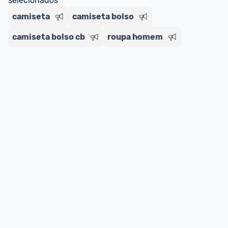
selecionados
camiseta
camiseta bolso
camiseta bolso cb
roupa homem