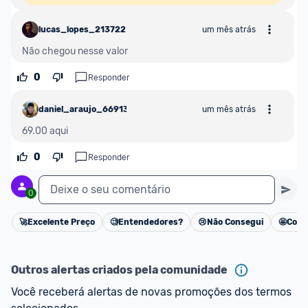
lucas_lopes_213722
um mês atrás
Não chegou nesse valor
0
Responder
daniel_araujo_669132
um mês atrás
69.00 aqui
0
Responder
Deixe o seu comentário
0
🚀
Excelente Preço
🧐
Entendedores?
😢
Não Consegui
🤩
Cons
Cancelar
Outros alertas criados pela comunidade
Você receberá alertas de novas promoções dos termos 