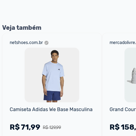
Entrega Expressa
: A partir de 2 dias úteis.* *Confira 
Veja também
netshoes.com.br
mercadolivre
Camiseta Adidas We Base Masculina
Grand Court
R$
71,99
R$
158
R$ 129,99