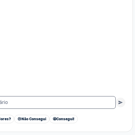
ário
ores?
😢
Não Consegui
🤩
Consegui!
Cancelar