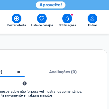
Postar oferta
Lista de desejos
Notificações
Entrar
2
)
Avaliações (
0
)
nesperado e não foi possível mostrar os comentários. 

nte novamente em alguns minutos.