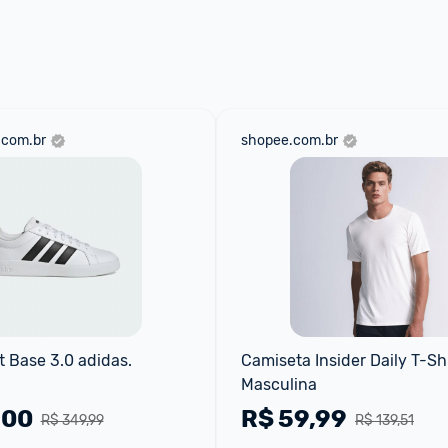
aqui
 as regras e condições!
.com.br
shopee.com.br
 Base 3.0 adidas.
Camiseta Insider Daily T-Shir
Masculina
,00
R$
59,99
R$ 349,99
R$ 139,51