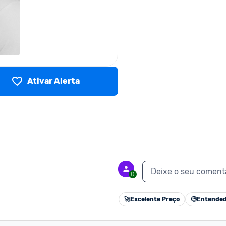
Ativar Alerta
Deixe o seu coment
0
🚀
Excelente Preço
🧐
Entended