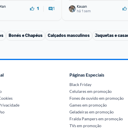
Man
Kauan
1
1
há 1 sem
os
Bonés e Chapéus
Calçados masculinos
Jaquetas e casa
al
Páginas Especiais
Black Friday
o
Celulares em promoção
 Cookies
Fones de ouvido em promoção
Privacidade
Games em promoção
Uso
Geladeiras em promoção
Fralda Pampers em promoção
TVs em promoção