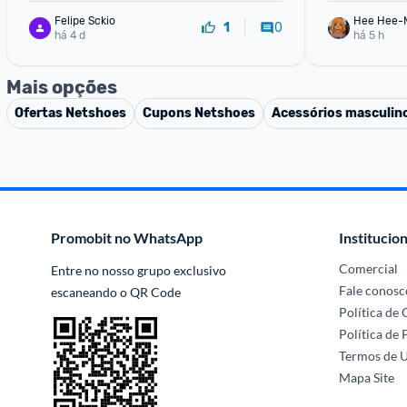
Felipe Sckio
Hee Hee-
0
1
há 4 d
há 5 h
Mais opções
Ofertas
Netshoes
Cupons
Netshoes
Acessórios masculin
Promobit no WhatsApp
Institucion
Comercial
Entre no nosso grupo exclusivo 
Fale conosc
escaneando o QR Code
Política de
Política de 
Termos de 
Mapa Site