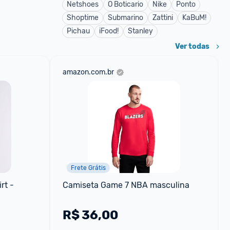
Netshoes
O Boticario
Nike
Ponto
Shoptime
Submarino
Zattini
KaBuM!
Pichau
iFood!
Stanley
Ver todas
amazon.com.br
Frete Grátis
t - 
Camiseta Game 7 NBA masculina
R$
36,00