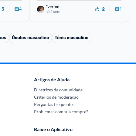
Everton
4
1
3
2
há 1 sem
cos
Óculos masculino
Tênis masculino
Artigos de Ajuda
Diretrizes da comunidade
Critérios de moderação
Perguntas frequentes
Problemas com sua compra?
Baixe o Aplicativo