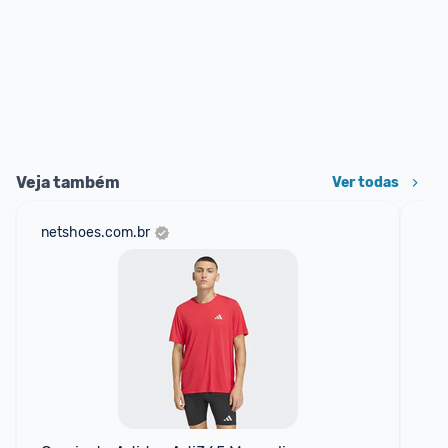
Veja também
Ver todas
netshoes.com.br
mer