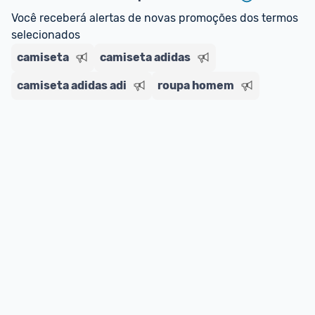
regras do cartão N Card, 
clique aqui
.
Você receberá alertas de novas promoções dos termos 
Entrega Expressa
: A partir de 2 dias úteis.* 
selecionados
*Confira 
aqui
 as regras e condições!
camiseta
camiseta adidas
camiseta adidas adi
roupa homem