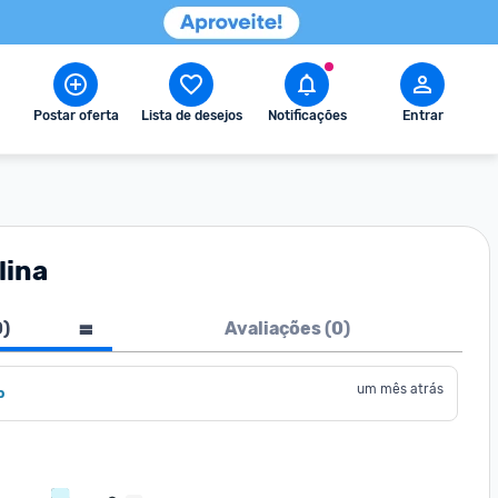
Postar oferta
Lista de desejos
Notificações
Entrar
lina
0
)
Avaliações (
0
)
um mês atrás
o