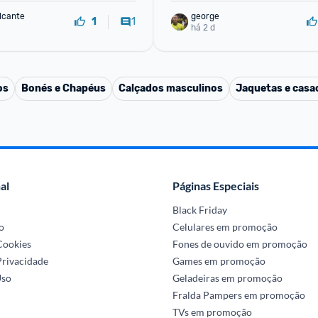
lcante
george
1
1
há 2 d
os
Bonés e Chapéus
Calçados masculinos
Jaquetas e casa
al
Páginas Especiais
Black Friday
o
Celulares em promoção
 Cookies
Fones de ouvido em promoção
Privacidade
Games em promoção
Uso
Geladeiras em promoção
Fralda Pampers em promoção
TVs em promoção