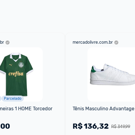
aqui
 as regras e condições!
br
mercadolivre.com.br
Parcelado
eiras 1 HOME Torcedor 
Tênis Masculino Advantage
,00
R$
136,32
R$ 349,99