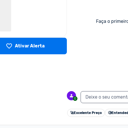
Faça o primeir
Ativar Alerta
Deixe o seu coment
0
🚀
Excelente Preço
🧐
Entended