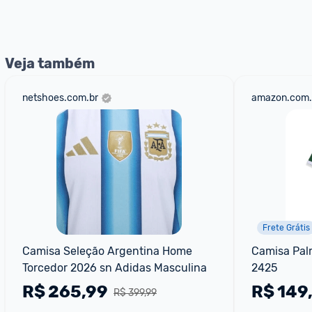
Entrega Expressa
: A partir de 2 dias úteis.* *Confira 
Veja também
netshoes.com.br
amazon.com.
Frete Grátis
Camisa Seleção Argentina Home 
Camisa Palm
Torcedor 2026 sn Adidas Masculina
2425
R$
265,99
R$
149
R$ 399,99