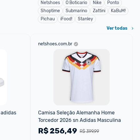
Netshoes
O Boticario
Nike
Ponto
Shoptime
Submarino
Zattini
KaBuM!
Pichau
iFood!
Stanley
Ver todas
netshoes.com.br
 adidas
Camisa Seleção Alemanha Home 
Torcedor 2026 sn Adidas Masculina
R$
256,49
R$ 399,99