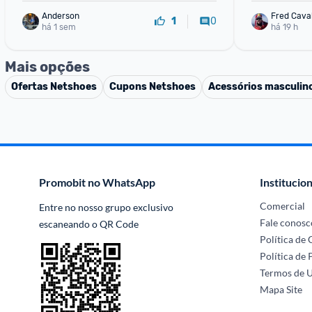
Anderson
Fred Cava
0
1
há 1 sem
há 19 h
Mais opções
Ofertas
Netshoes
Cupons
Netshoes
Acessórios masculin
Promobit no WhatsApp
Institucion
Comercial
Entre no nosso grupo exclusivo 
Fale conosc
escaneando o QR Code
Política de
Política de 
Termos de 
Mapa Site