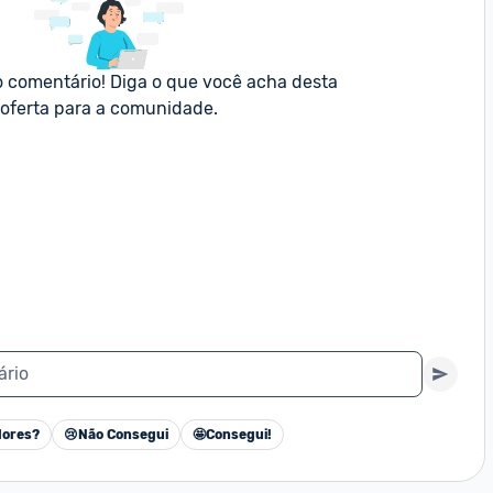
o comentário! Diga o que você acha desta 
oferta para a comunidade.
ário
ores?
😢
Não Consegui
🤩
Consegui!
Cancelar