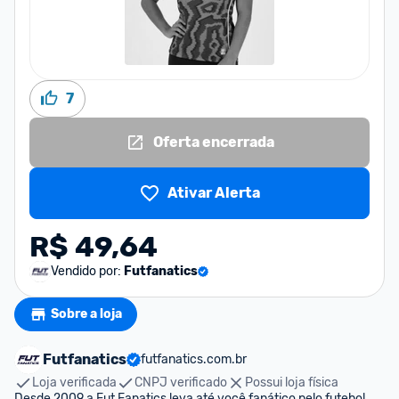
7
Oferta encerrada
Ativar Alerta
R$ 49,64
Vendido por:
Futfanatics
Sobre a loja
Futfanatics
futfanatics.com.br
Loja verificada
CNPJ verificado
Possui loja física
Desde 2009 a Fut Fanatics leva até você fanático pelo futebol, 