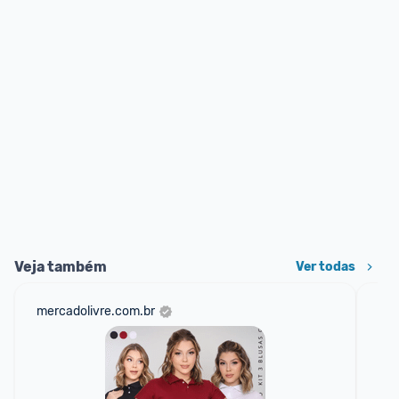
Veja também
Ver todas
mercadolivre.com.br
sho