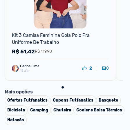
Kit 3 Camisa Feminina Gola Polo Pra 
kI
Uniforme De Trabalho
50
Ma
R$
61,42
R
R$ 119,90
Carlos Lima
0
2
14 abr
Mais opções
Ofertas
Futfanatics
Cupons
Futfanatics
Basquete
Bicicleta
Camping
Chuteira
Cooler e Bolsa Térmica
Natação