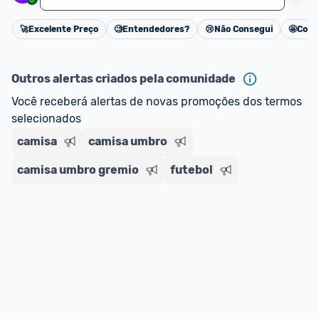
🚀
Excelente Preço
🧐
Entendedores?
😢
Não Consegui
🤩
Cons
Cancelar
Outros alertas criados pela comunidade
Você receberá alertas de novas promoções dos termos 
selecionados
camisa
camisa umbro
camisa umbro gremio
futebol