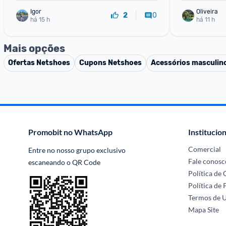
Igor
Oliveira 
0
2
há 15 h
há 11 h
Mais opções
Ofertas
Netshoes
Cupons
Netshoes
Acessórios masculin
Promobit no WhatsApp
Institucion
Comercial
Entre no nosso grupo exclusivo 
Fale conosc
escaneando o QR Code
Política de
Política de 
Termos de 
Mapa Site