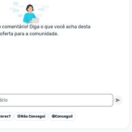
o comentário! Diga o que você acha desta 
oferta para a comunidade.
ário
ores?
😢
Não Consegui
🤩
Consegui!
Cancelar