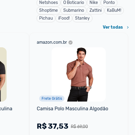
Netshoes
O Boticario
Nike
Ponto
Shoptime
Submarino
Zattini
KaBuM!
Pichau
iFood!
Stanley
Ver todas
amazon.com.br
Frete Grátis
ulina 
Camisa Polo Masculina Algodão
R$
37,53
R$ 69,00