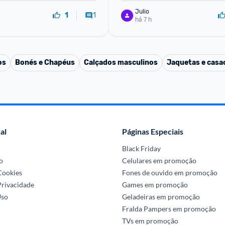
Julio
1
1
há 7 h
os
Bonés e Chapéus
Calçados masculinos
Jaquetas e casa
al
Páginas Especiais
Black Friday
o
Celulares em promoção
 Cookies
Fones de ouvido em promoção
Privacidade
Games em promoção
Uso
Geladeiras em promoção
Fralda Pampers em promoção
TVs em promoção