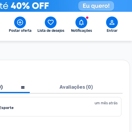
Postar oferta
Lista de desejos
Notificações
Entrar
0
)
Avaliações (
0
)
um mês atrás
 Esporte