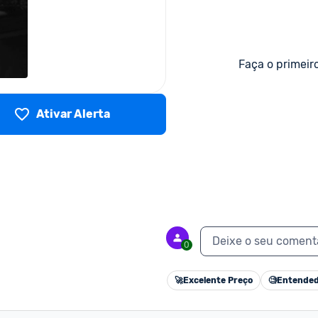
Faça o primeir
Ativar Alerta
Deixe o seu coment
0
🚀
Excelente Preço
🧐
Entended