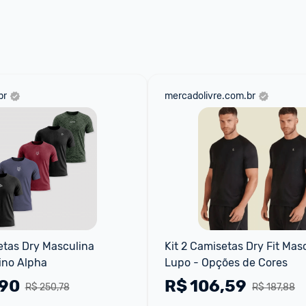
aqui
 as regras e condições!
br
mercadolivre.com.br
etas Dry Masculina 
Kit 2 Camisetas Dry Fit Masc
ino Alpha
Lupo - Opções de Cores
,90
R$
106,59
R$ 250,78
R$ 187,88