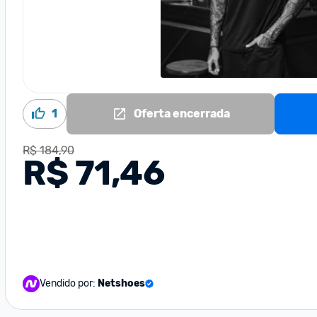
1
Oferta encerrada
R$ 184,90
R$ 71,46
Vendido por:
Netshoes