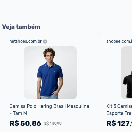
Entrega Expressa
: A partir de 2 dias úteis.* *Confira 
Veja também
netshoes.com.br
shopee.com.
Camisa Polo Hering Brasil Masculina 
Kit 5 Camis
- Tam M
Esporte Tre
R$
50,86
R$
127
R$ 149,99