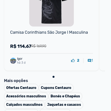
Camisa Corinthians São Jorge I Masculina
Ca
R$
114,67
R
R$ 169,90
Igor
1
2
há 3 d
Mais opções
Ofertas
Centauro
Cupons
Centauro
Acessórios masculinos
Bonés e Chapéus
Calçados masculinos
Jaquetas e casacos