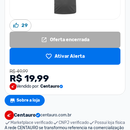
29
Oferta encerrada
Ativar Alerta
R$ 49,99
R$ 19,99
Vendido por:
Centauro
Sobre a loja
Centauro
centauro.com.br
Marketplace verificado
CNPJ verificado
Possui loja física
A rede CENTAURO se transformou referencia na comercialização 