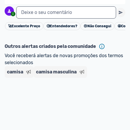
Deixe o seu comentário
0
🚀
Excelente Preço
🧐
Entendedores?
😢
Não Consegui
🤩
Cons
Cancelar
Outros alertas criados pela comunidade
Você receberá alertas de novas promoções dos termos 
selecionados
camisa
camisa masculina