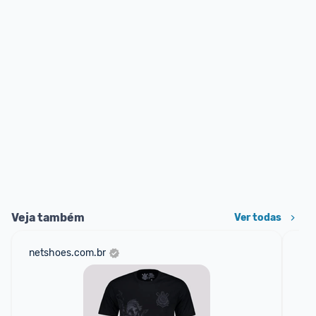
Veja também
Ver todas
netshoes.com.br
mer