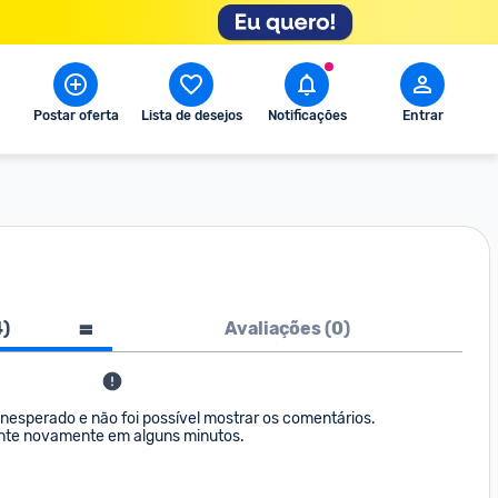
Postar oferta
Lista de desejos
Notificações
Entrar
4
)
Avaliações (
0
)
nesperado e não foi possível mostrar os comentários. 

nte novamente em alguns minutos.