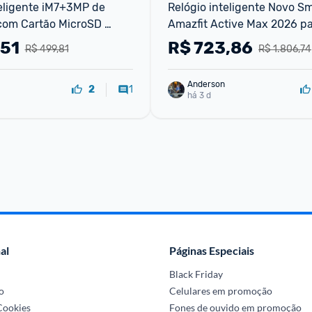
ligente iM7+3MP de 
Relógio inteligente Novo S
com Cartão MicroSD 
Amazfit Active Max 2026 pa
a Intelbras
Telefones Android e iOS
,51
R$
723,86
R$ 499,81
R$ 1.806,74
Anderson
1
2
há 3 d
al
Páginas Especiais
Black Friday
o
Celulares em promoção
 Cookies
Fones de ouvido em promoção