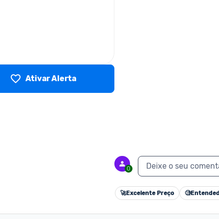
Ativar Alerta
Deixe o seu coment
0
🚀
Excelente Preço
🧐
Entended