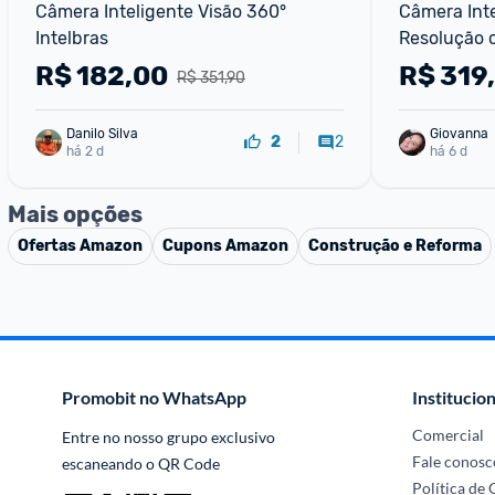
Câmera Inteligente Visão 360° 
Câmera Inte
Intelbras
Resolução 
64GB Branc
R$
182,00
R$
319
R$ 351,90
Danilo Silva
Giovanna
2
2
há 2 d
há 6 d
Mais opções
Ofertas
Amazon
Cupons
Amazon
Construção e Reforma
Promobit no WhatsApp
Institucion
Comercial
Entre no nosso grupo exclusivo 
Fale conosc
escaneando o QR Code
Política de