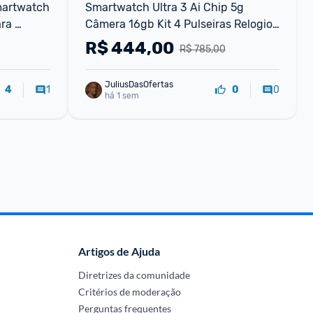
martwatch 
Smartwatch Ultra 3 Ai Chip 5g 
ra 
Câmera 16gb Kit 4 Pulseiras Relogio 
Inteligente Lançamento
R$
444,00
R$ 785,00
JuliusDasOfertas
1
0
4
0
há 1 sem
Artigos de Ajuda
Diretrizes da comunidade
Critérios de moderação
Perguntas frequentes