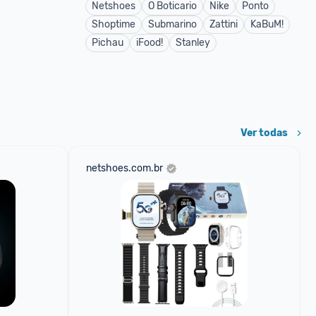
Netshoes
O Boticario
Nike
Ponto
Shoptime
Submarino
Zattini
KaBuM!
Pichau
iFood!
Stanley
Ver todas
netshoes.com.br