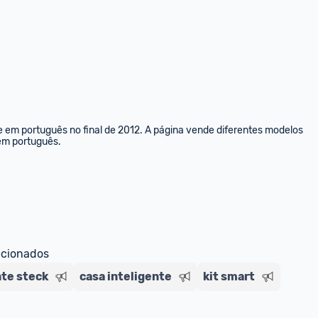
e em português no final de 2012. A página vende diferentes modelos 
 em português.
ecionados
nte steck
casa inteligente
kit smart