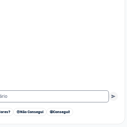
ário
ores?
😢
Não Consegui
🤩
Consegui!
Cancelar