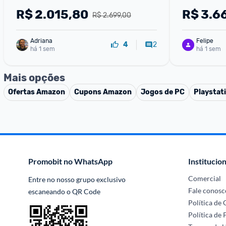
R$
2.015,80
R$
3.6
R$ 2.699,00
Adriana
Felipe
2
4
há 1 sem
há 1 sem
Mais opções
Ofertas
Amazon
Cupons
Amazon
Jogos de PC
Playstat
Promobit no WhatsApp
Institucion
Comercial
Entre no nosso grupo exclusivo 
Fale conosc
escaneando o QR Code
Política de
Política de 