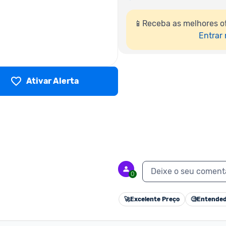
📱Receba as melhores o
Entrar
Ativar Alerta
Deixe o seu coment
0
🚀
Excelente Preço
🧐
Entended