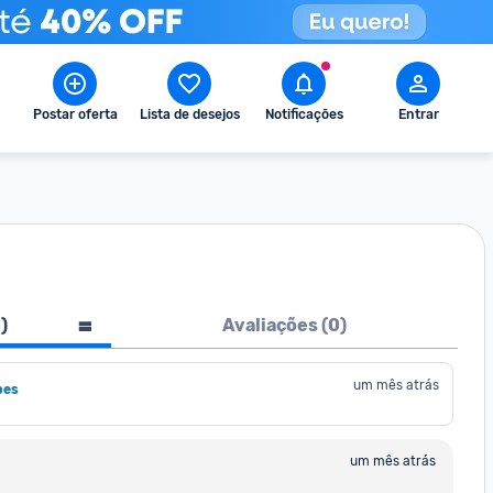
Postar oferta
Lista de desejos
Notificações
Entrar
1
)
Avaliações (
0
)
um mês atrás
pes
um mês atrás