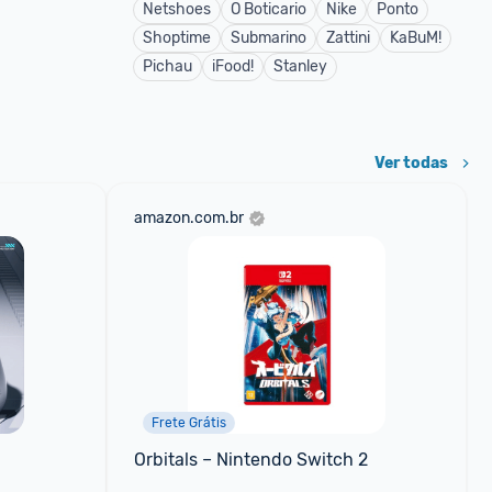
Netshoes
O Boticario
Nike
Ponto
Shoptime
Submarino
Zattini
KaBuM!
Pichau
iFood!
Stanley
Ver todas
amazon.com.br
Frete Grátis
Orbitals – Nintendo Switch 2