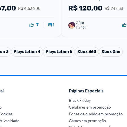
67,00
R$
120,00
R$ 4.536,00
R$ 242,53
Júlia
1
7
há 16 h
ion 3
Playstation 4
Playstation 5
Xbox 360
Xbox One
al
Páginas Especiais
Black Friday
o
Celulares em promoção
 Cookies
Fones de ouvido em promoção
Privacidade
Games em promoção