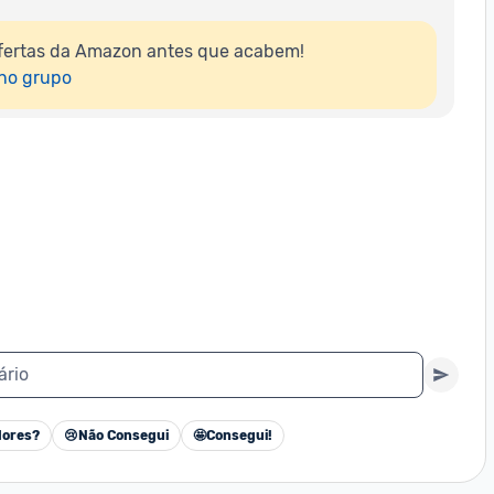
fertas da Amazon antes que acabem!

 no grupo
ário
ores?
😢
Não Consegui
🤩
Consegui!
Cancelar