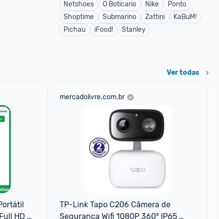
Netshoes
O Boticario
Nike
Ponto
Shoptime
Submarino
Zattini
KaBuM!
Pichau
iFood!
Stanley
Ver todas
mercadolivre.com.br
rtátil 
TP-Link Tapo C206 Câmera de 
ull HD 
Segurança Wifi 1080P 360° IP65 