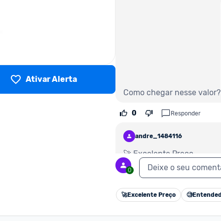
Ativar Alerta
Como chegar nesse valor?
0
Responder
andre_1484116
🚀 Excelente Preço
Deixe o seu coment
0
0
Responder
🚀
Excelente Preço
🧐
Entended
diego_xavier_228192
Editado