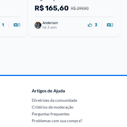
Interna Externa
R$
165,60
R$ 299,90
Anderson
0
2
1
3
há 3 sem
Artigos de Ajuda
Diretrizes da comunidade
Critérios de moderação
Perguntas frequentes
Problemas com sua compra?