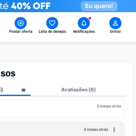
Postar oferta
Lista de desejos
Notificações
Entrar
o SOS
3
)
Avaliações (
0
)
3 meses atrás
3 meses atrás