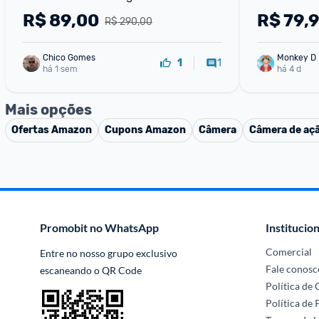
Botão SOS
Interna + Tr
R$
89,00
R$
79,
R$ 290,00
Estacionam
Chico Gomes
Monkey D 
1
1
há 1 sem
há 4 d
Mais opções
Ofertas
Amazon
Cupons
Amazon
Câmera
Câmera de aç
Promobit no WhatsApp
Institucion
Comercial
Entre no nosso grupo exclusivo 
Fale conosc
escaneando o QR Code
Política de
Política de 