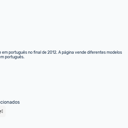
Como chega nesse valor?
e em português no final de 2012. A página vende diferentes modelos 
 em português.
0
Responder
ecionados