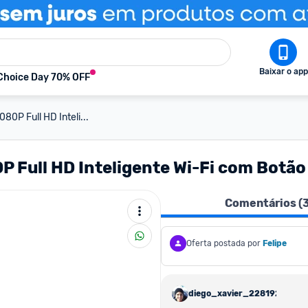
Baixar o app
Choice Day 70% OFF
0P Full HD Inteli...
 Full HD Inteligente Wi-Fi com Botã
Comentários (
Oferta postada por
Felipe
diego_xavier_228192