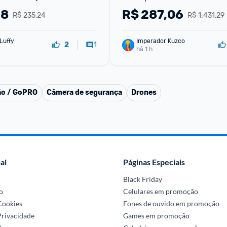
aseira) 24H Monitor de 
1080P Nativo 270°
98
R$
287,06
R$ 235,24
R$ 1.431,29
ento dvr 36
Luffy
Imperador Kuzco
1
2
há 1 h
ão / GoPRO
Câmera de segurança
Drones
al
Páginas Especiais
Black Friday
o
Celulares em promoção
 Cookies
Fones de ouvido em promoção
Privacidade
Games em promoção