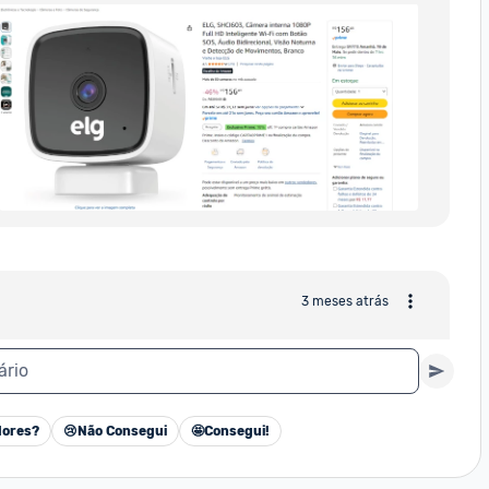
3 meses atrás
ário
ores?
😢
Não Consegui
🤩
Consegui!
Cancelar
3 meses atrás