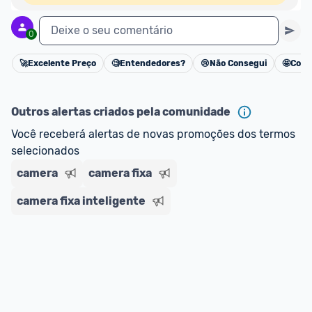
Deixe o seu comentário
0
🚀
Excelente Preço
🧐
Entendedores?
😢
Não Consegui
🤩
Cons
Cancelar
Outros alertas criados pela comunidade
Você receberá alertas de novas promoções dos termos 
selecionados
camera
camera fixa
camera fixa inteligente