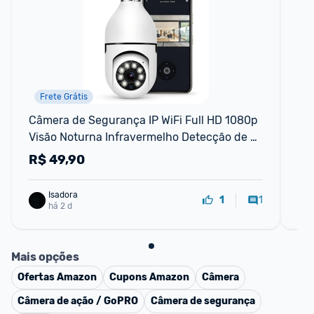
Frete Grátis
Câmera de Segurança IP WiFi Full HD 1080p 
Câm
Visão Noturna Infravermelho Detecção de 
Mo
Movimento Áudio Bidirecional,
R$
49,90
R
Isadora
1
1
há 2 d
Mais opções
Ofertas
Amazon
Cupons
Amazon
Câmera
Câmera de ação / GoPRO
Câmera de segurança