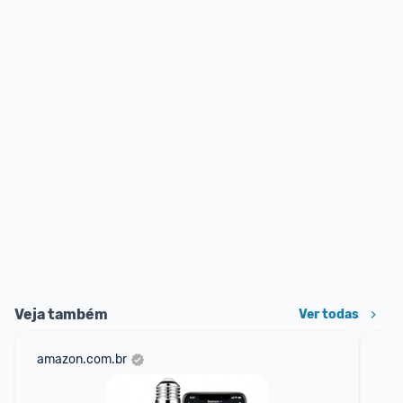
Veja também
Ver todas
amazon.com.br
mer