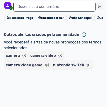
Deixe o seu comentário
0
🚀
Excelente Preço
🧐
Entendedores?
😢
Não Consegui
🤩
Cons
Cancelar
Outros alertas criados pela comunidade
Você receberá alertas de novas promoções dos termos 
selecionados
camera
camera video
camera video game
nintendo switch