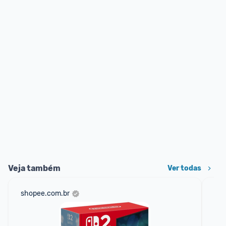
Veja também
Ver todas
shopee.com.br
mer