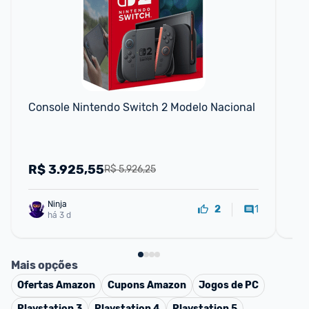
Console Nintendo Switch 2 Modelo Nacional
Co
de
R$
3.925,55
R
R$ 5.926,25
Ninja 
1
2
há 3 d
Mais opções
Ofertas
Amazon
Cupons
Amazon
Jogos de PC
Playstation 3
Playstation 4
Playstation 5