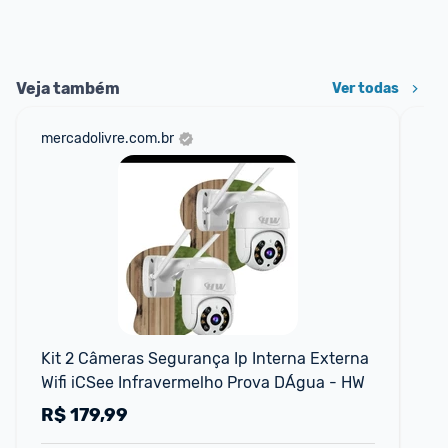
Veja também
Ver todas
mercadolivre.com.br
am
F
Kit 2 Câmeras Segurança Ip Interna Externa 
EL
Wifi iCSee Infravermelho Prova DÁgua - HW
10
R$
179,99
R