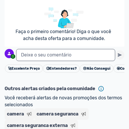
Faça o primeiro comentário! Diga o que você 
acha desta oferta para a comunidade.
Deixe o seu comentário
0
🚀
Excelente Preço
🧐
Entendedores?
😢
Não Consegui
🤩
Cons
Cancelar
Outros alertas criados pela comunidade
Você receberá alertas de novas promoções dos termos 
selecionados
camera
camera seguranca
camera seguranca externa