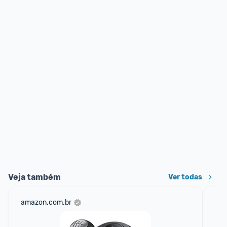
Veja também
Ver todas
amazon.com.br
net