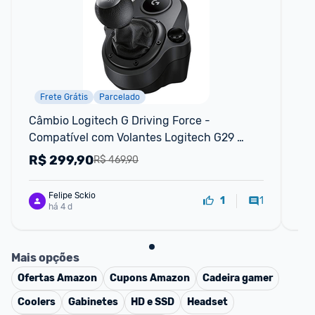
Frete Grátis
Parcelado
Câmbio Logitech G Driving Force - 
He
Compatível com Volantes Logitech G29 
Pr
G920 e G923 para PS5 PS4 Xbox Serie
R$
299,90
R
R$ 469,90
Felipe Sckio
1
1
há 4 d
Mais opções
Ofertas
Amazon
Cupons
Amazon
Cadeira gamer
Coolers
Gabinetes
HD e SSD
Headset