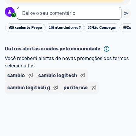
Deixe o seu comentário
0
🚀
Excelente Preço
🧐
Entendedores?
😢
Não Consegui
🤩
Cons
Cancelar
Outros alertas criados pela comunidade
Você receberá alertas de novas promoções dos termos 
selecionados
cambio
cambio logitech
cambio logitech g
periferico