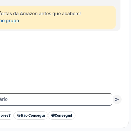
fertas da Amazon antes que acabem!

 no grupo
ário
ores?
😢
Não Consegui
🤩
Consegui!
Cancelar