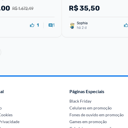
sabor
,00
R$
35,50
R$ 1.672,49
Sophia
1
1
há 2 d
al
Páginas Especiais
Black Friday
o
Celulares em promoção
 Cookies
Fones de ouvido em promoção
Privacidade
Games em promoção