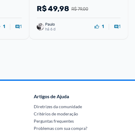
R$
49,98
R$ 79,00
Paulo
1
1
1
1
há 6 d
Artigos de Ajuda
Diretrizes da comunidade
Critérios de moderação
Perguntas frequentes
Problemas com sua compra?