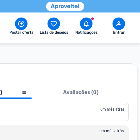
Postar oferta
Lista de desejos
Notificações
Entrar
1
)
Avaliações (
0
)
um mês atrás
um mês atrás