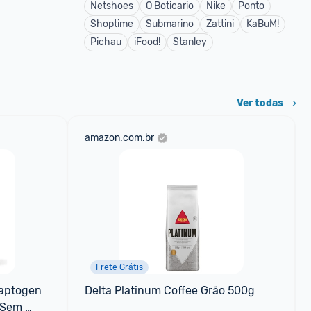
Netshoes
O Boticario
Nike
Ponto
Shoptime
Submarino
Zattini
KaBuM!
Pichau
iFood!
Stanley
Ver todas
amazon.com.br
Frete Grátis
aptogen 
Delta Platinum Coffee Grão 500g
 Sem 