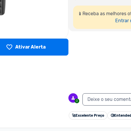
📱Receba as melhores o
Entrar
Ativar Alerta
Deixe o seu coment
0
🚀
Excelente Preço
🧐
Entended