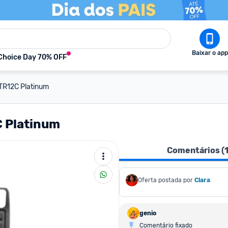
Baixar o app
Choice Day 70% OFF
 TR12C Platinum
C Platinum
Comentários (
Oferta postada por
Clara
genio
Comentário fixado