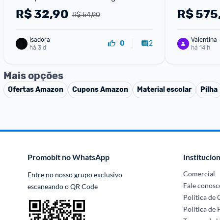
felicidade
R$
32,90
R$
575
R$ 54,90
Isadora
Valentina
2
0
há 3 d
há 14 h
Mais opções
Ofertas
Amazon
Cupons
Amazon
Material escolar
Pilha
Promobit no WhatsApp
Institucion
Comercial
Entre no nosso grupo exclusivo 
Fale conosc
escaneando o QR Code
Política de
Política de 