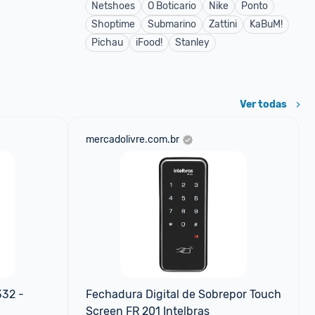
Netshoes
O Boticario
Nike
Ponto
Shoptime
Submarino
Zattini
KaBuM!
Pichau
iFood!
Stanley
Ver todas
mercadolivre.com.br
32 - 
Fechadura Digital de Sobrepor Touch 
Screen FR 201 Intelbras