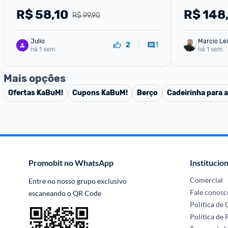
Touchpad I
R$
58,10
R$
148
R$ 99,90
Unifying e
Julio
Marcio Lei
1
2
há 1 sem
há 1 sem
Mais opções
Ofertas
KaBuM!
Cupons
KaBuM!
Berço
Cadeirinha para 
Promobit no WhatsApp
Institucion
Comercial
Entre no nosso grupo exclusivo 
Fale conosc
escaneando o QR Code
Política de
Política de 