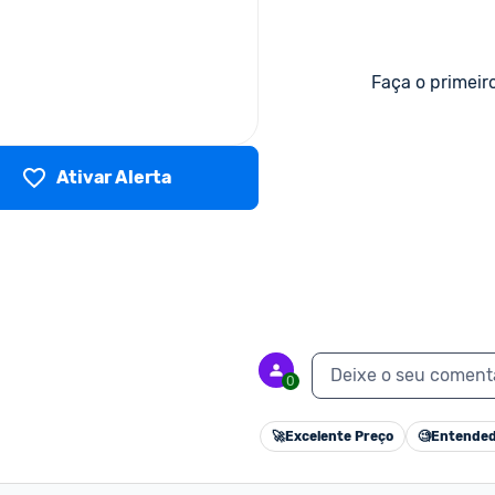
Faça o primeir
Ativar Alerta
Deixe o seu coment
0
🚀
Excelente Preço
🧐
Entended