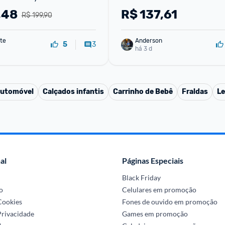
ntegrado Conexão USB 
,48
R$
137,61
R$ 199,90
 Layout ABNT2
te
Anderson
3
5
há 3 d
automóvel
Calçados infantis
Carrinho de Bebê
Fraldas
L
al
Páginas Especiais
Black Friday
o
Celulares em promoção
 Cookies
Fones de ouvido em promoção
Privacidade
Games em promoção