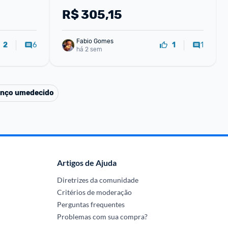
R$
305,15
Fabio Gomes
6
1
2
1
há 2 sem
enço umedecido
Artigos de Ajuda
Diretrizes da comunidade
Critérios de moderação
Perguntas frequentes
Problemas com sua compra?