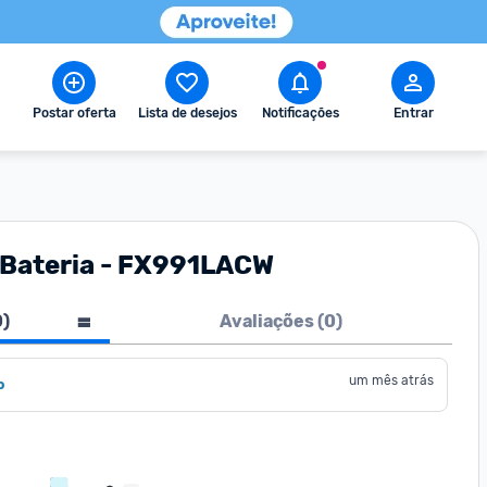
Postar oferta
Lista de desejos
Notificações
Entrar
e Bateria - FX991LACW
0
)
Avaliações (
0
)
um mês atrás
o