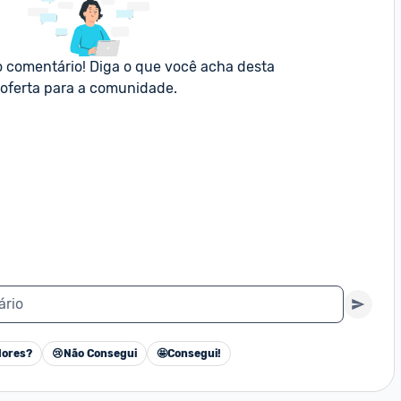
o comentário! Diga o que você acha desta 
oferta para a comunidade.
ário
ores?
😢
Não Consegui
🤩
Consegui!
Cancelar