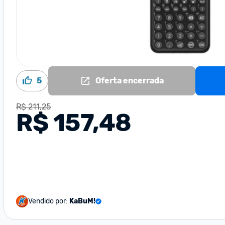
5
Oferta encerrada
R$ 211,25
R$ 157,48
Vendido por:
KaBuM!