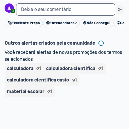
Deixe o seu comentário
0
🚀
Excelente Preço
🧐
Entendedores?
😢
Não Consegui
🤩
Cons
Cancelar
Outros alertas criados pela comunidade
Você receberá alertas de novas promoções dos termos 
selecionados
calculadora
calculadora cientifica
calculadora cientifica casio
material escolar