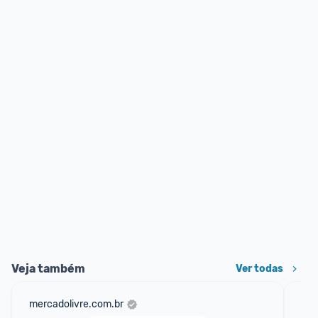
Veja também
Ver todas
mercadolivre.com.br
am