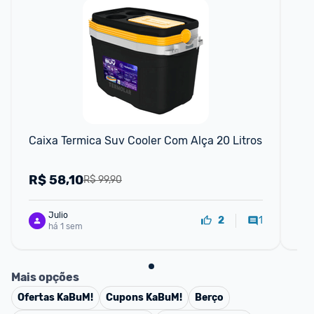
F
Caixa Termica Suv Cooler Com Alça 20 Litros
Te
Co
Co
R$
58,10
R
R$ 99,90
Julio
1
2
há 1 sem
Mais opções
Ofertas
KaBuM!
Cupons
KaBuM!
Berço