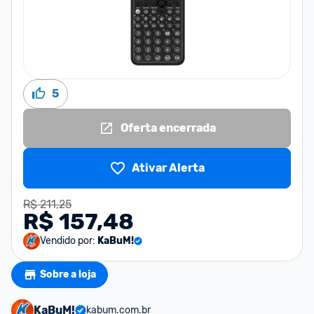
5
Oferta encerrada
Ativar Alerta
R$ 211,25
R$ 157,48
Vendido por:
KaBuM!
Sobre a loja
KaBuM!
kabum.com.br