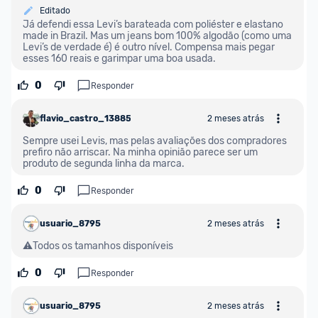
regras do cartão N Card, 
clique aqui
.
Editado
Entrega Expressa
: A partir de 2 dias úteis.* 
Já defendi essa Levi’s barateada com poliéster e elastano 
made in Brazil. Mas um jeans bom 100% algodão (como uma 
*Confira 
aqui
 as regras e condições!
Levi’s de verdade é) é outro nível. Compensa mais pegar 
esses 160 reais e garimpar uma boa usada.
0
Responder
flavio_castro_1388508
2 meses atrás
Sempre usei Levis, mas pelas avaliações dos compradores 
prefiro não arriscar. Na minha opinião parece ser um 
produto de segunda linha da marca.
0
Responder
usuario_8795
2 meses atrás
⚠️Todos os tamanhos disponíveis
0
Responder
usuario_8795
2 meses atrás