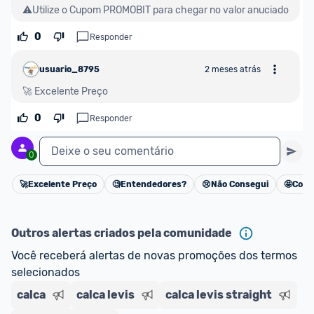
⚠️Utilize o Cupom PROMOBIT para chegar no valor anuciado
0
Responder
usuario_8795
2 meses atrás
🚀 Excelente Preço
0
Responder
Deixe o seu comentário
0
🚀
Excelente Preço
🧐
Entendedores?
😢
Não Consegui
🤩
Cons
Cancelar
Outros alertas criados pela comunidade
Você receberá alertas de novas promoções dos termos 
selecionados
calca
calca levis
calca levis straight