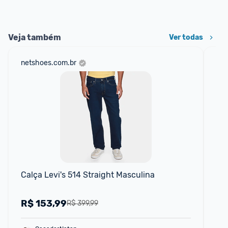
Veja também
Ver todas
netshoes.com.br
am
F
Calça Levi's 514 Straight Masculina
Kit
Az
R$
153,99
R
R$ 399,99