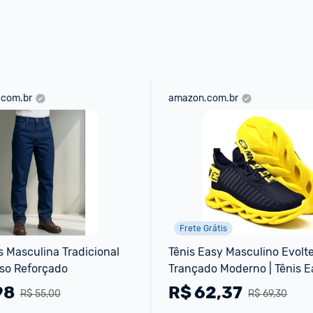
aqui
 as regras e condições!
.com.br
amazon.com.br
Frete Grátis
 Masculina Tradicional 
Tênis Easy Masculino Evolte
sso Reforçado
Trançado Moderno | Tênis Ea
Masculino Evoltenn Trançad
98
R$
62,37
R$ 55,00
R$ 69,30
Moderno