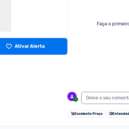
Faça o primeir
Ativar Alerta
Deixe o seu coment
0
🚀
Excelente Preço
🧐
Entended