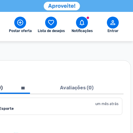
Postar oferta
Lista de desejos
Notificações
Entrar
0
)
Avaliações (
0
)
um mês atrás
 Esporte