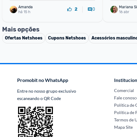
Amanda
Mariana Si
0
2
há 15 h
16 abr
Mais opções
Ofertas
Netshoes
Cupons
Netshoes
Acessórios masculin
Promobit no WhatsApp
Institucion
Comercial
Entre no nosso grupo exclusivo 
Fale conosc
escaneando o QR Code
Política de
Política de 
Termos de 
Mapa Site