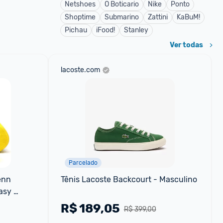
Netshoes
O Boticario
Nike
Ponto
Shoptime
Submarino
Zattini
KaBuM!
Pichau
iFood!
Stanley
Ver todas
lacoste.com
Parcelado
nn 
Tênis Lacoste Backcourt - Masculino
sy 
o 
R$
189,05
R$ 399,00