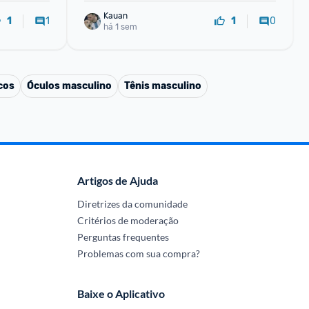
Kauan
1
0
1
1
há 1 sem
cos
Óculos masculino
Tênis masculino
Artigos de Ajuda
Diretrizes da comunidade
Critérios de moderação
Perguntas frequentes
Problemas com sua compra?
Baixe o Aplicativo