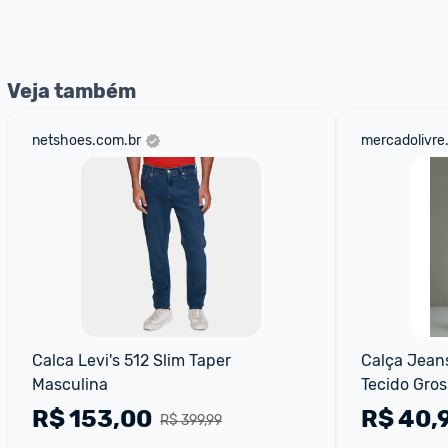
Entrega Expressa
: A partir de 2 dias úteis.* *Confira 
Veja também
netshoes.com.br
mercadolivre
Calca Levi's 512 Slim Taper 
Calça Jeans
Masculina
Tecido Gro
R$
153,00
R$
40,
R$ 399,99