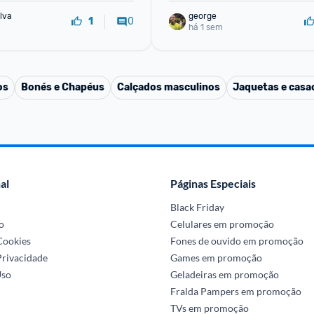
lva
george
0
1
há 1 sem
os
Bonés e Chapéus
Calçados masculinos
Jaquetas e casa
al
Páginas Especiais
Black Friday
o
Celulares em promoção
 Cookies
Fones de ouvido em promoção
Privacidade
Games em promoção
Uso
Geladeiras em promoção
Fralda Pampers em promoção
TVs em promoção