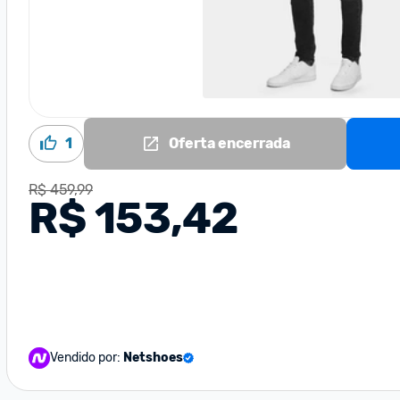
1
Oferta encerrada
R$ 459,99
R$ 153,42
Vendido por:
Netshoes