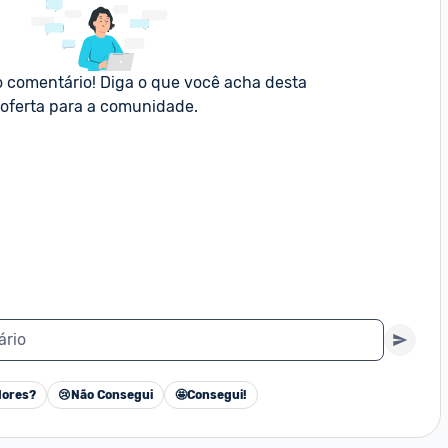
o comentário! Diga o que você acha desta 
oferta para a comunidade.
ário
ores?
😢
Não Consegui
🤩
Consegui!
Cancelar