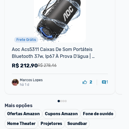
Frete Grátis
Aoc Acs5311 Caixas De Som Portáteis 
Ca
Bluetooth 37w, Ip67 À Prova D'água | 
Blu
Múltiplas Luzes Rgb, Som Potente, Graves 
R$
212,90
R
R$ 278,46
Profundos, 12h De Reprodução,
Marcos Lopes
1
2
há 1 d
Mais opções
Ofertas
Amazon
Cupons
Amazon
Fone de ouvido
Home Theater
Projetores
Soundbar