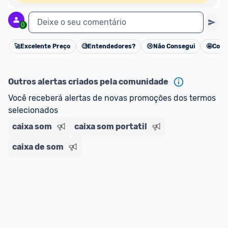
Deixe o seu comentário
0
🚀
Excelente Preço
🧐
Entendedores?
😢
Não Consegui
🤩
Cons
Cancelar
Outros alertas criados pela comunidade
Você receberá alertas de novas promoções dos termos 
selecionados
caixa som
caixa som portatil
caixa de som