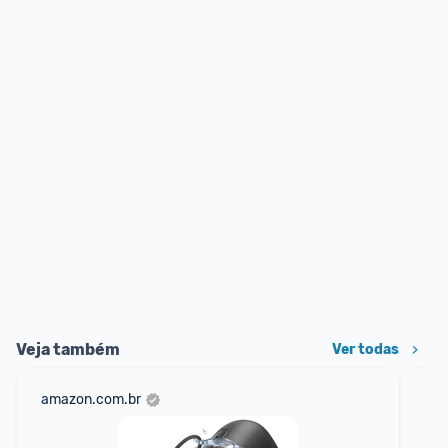
Veja também
Ver todas
amazon.com.br
sho