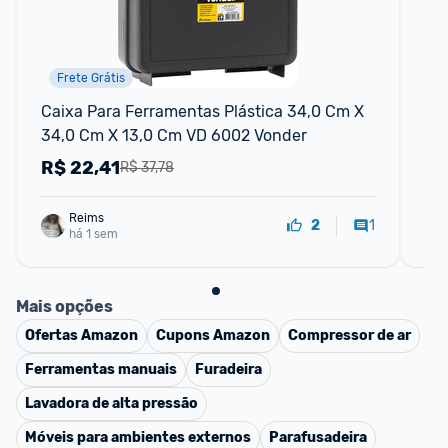
Frete Grátis
Caixa Para Ferramentas Plástica 34,0 Cm X 
Ni
34,0 Cm X 13,0 Cm VD 6002 Vonder
R$
22,41
R
R$ 37,78
Reims
1
2
há 1 sem
Mais opções
Ofertas
Amazon
Cupons
Amazon
Compressor de ar
Ferramentas manuais
Furadeira
Lavadora de alta pressão
Móveis para ambientes externos
Parafusadeira