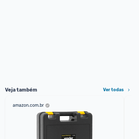
Veja também
Ver todas
amazon.com.br
sho