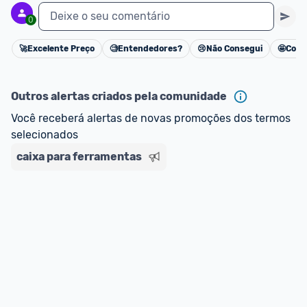
Deixe o seu comentário
0
🚀
Excelente Preço
🧐
Entendedores?
😢
Não Consegui
🤩
Cons
Cancelar
Outros alertas criados pela comunidade
Você receberá alertas de novas promoções dos termos 
selecionados
caixa para ferramentas