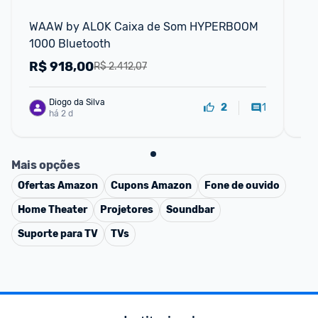
📱
WAAW by ALOK Caixa de Som HYPERBOOM 
Ca
1000 Bluetooth
Pr
TW
R$
918,00
R
R$ 2.412,07
Diogo da Silva
1
2
há 2 d
Mais opções
Ofertas
Amazon
Cupons
Amazon
Fone de ouvido
Home Theater
Projetores
Soundbar
Suporte para TV
TVs