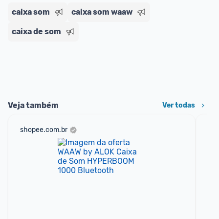
caixa som
caixa som waaw
caixa de som
Veja também
Ver todas
shopee.com.br
sho