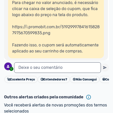
Para chegar no valor anunciado, é necessário 
clicar na caixa de seleção do cupom, que fica 
logo abaixo do preço na tela do produto.

https://i.promobit.com.br/51929997841615828
7975670599835.png

Fazendo isso, o cupom será automaticamente 
aplicado ao seu carrinho de compras.
Deixe o seu comentário
0
🚀
Excelente Preço
🧐
Entendedores?
😢
Não Consegui
🤩
Cons
Cancelar
Outros alertas criados pela comunidade
Você receberá alertas de novas promoções dos termos 
selecionados