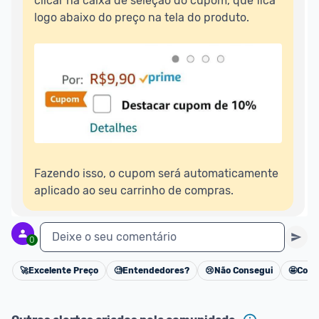
clicar na caixa de seleção do cupom, que fica 
logo abaixo do preço na tela do produto.

Fazendo isso, o cupom será automaticamente 
aplicado ao seu carrinho de compras.
Deixe o seu comentário
0
🚀
Excelente Preço
🧐
Entendedores?
😢
Não Consegui
🤩
Cons
Cancelar