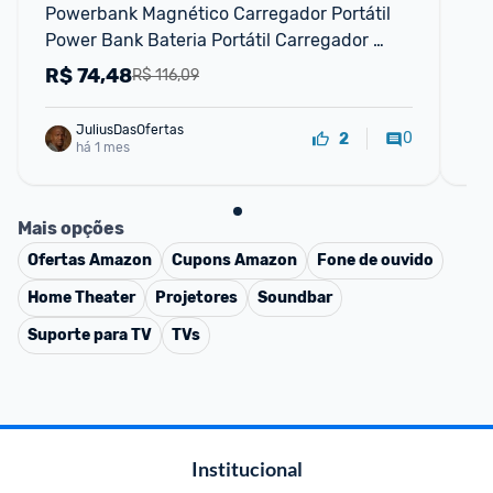
Powerbank Magnético Carregador Portátil 
Po
Power Bank Bateria Portátil Carregador 
Car
Portatil Bateria Extern
Ca
R$
74,48
R
R$ 116,09
Co
JuliusDasOfertas
0
2
há 1 mes
Mais opções
Ofertas
Amazon
Cupons
Amazon
Fone de ouvido
Home Theater
Projetores
Soundbar
Suporte para TV
TVs
Institucional