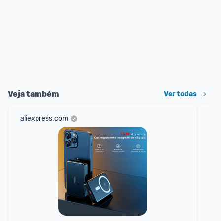
Veja também
Ver todas
aliexpress.com
am
F