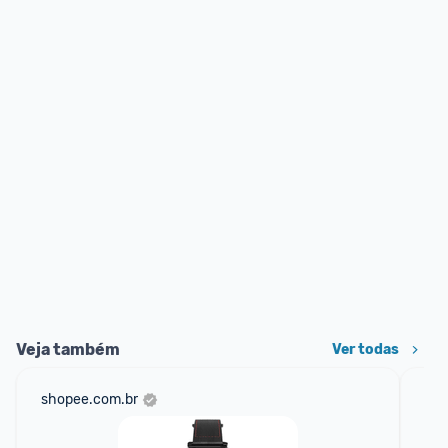
Veja também
Ver todas
shopee.com.br
mer