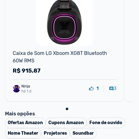
Caixa de Som LG Xboom XG8T Bluetooth 
Ca
60W RMS
Pr
R$
915,87
R
Ninja 
3
1
há 1 d
Mais opções
Ofertas
Amazon
Cupons
Amazon
Fone de ouvido
Home Theater
Projetores
Soundbar