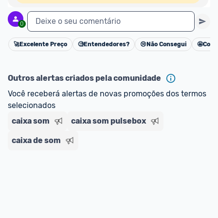
Deixe o seu comentário
0
🚀
Excelente Preço
🧐
Entendedores?
😢
Não Consegui
🤩
Cons
Cancelar
Outros alertas criados pela comunidade
Você receberá alertas de novas promoções dos termos 
selecionados
caixa som
caixa som pulsebox
caixa de som