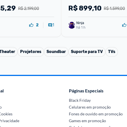
25,29
R$
899,10
R$ 2.199,00
R$ 1.599,00
Ninja 
1
2
há 1 h
Theater
Projetores
Soundbar
Suporte para TV
TVs
al
Páginas Especiais
Black Friday
o
Celulares em promoção
 Cookies
Fones de ouvido em promoção
Privacidade
Games em promoção