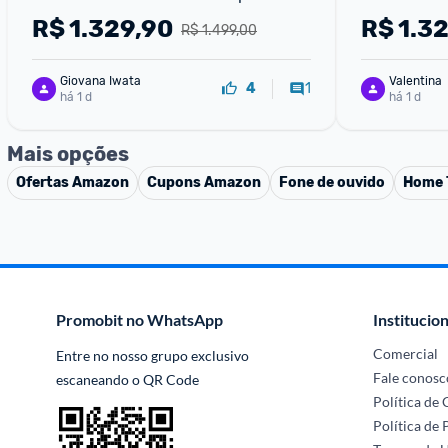
R$
1.329,90
R$
1.3
R$ 1.499,00
Giovana Iwata
Valentina
1
4
há 1 d
há 1 d
Mais opções
Ofertas
Amazon
Cupons
Amazon
Fone de ouvido
Home 
Promobit no WhatsApp
Institucion
Comercial
Entre no nosso grupo exclusivo 
Fale conosc
escaneando o QR Code
Política de
Política de 