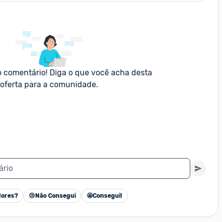
o comentário! Diga o que você acha desta 
oferta para a comunidade.
ário
ores?
😢
Não Consegui
🤩
Consegui!
Cancelar