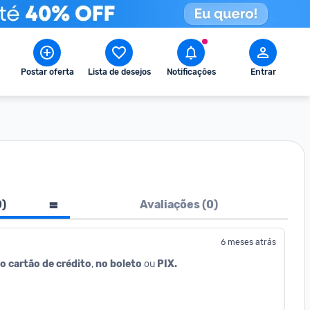
Postar oferta
Lista de desejos
Notificações
Entrar
0
)
Avaliações (
0
)
6 meses atrás
o cartão de crédito
, 
no boleto
 ou 
PIX.