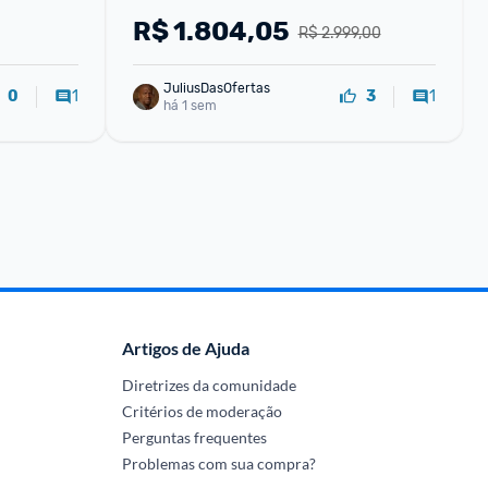
R$
1.804,05
R$ 2.999,00
JuliusDasOfertas
1
1
0
3
há 1 sem
Artigos de Ajuda
Diretrizes da comunidade
Critérios de moderação
Perguntas frequentes
Problemas com sua compra?