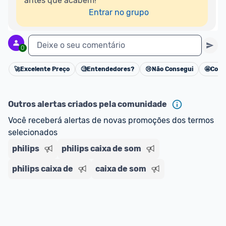
antes que acabem!

Entrar no grupo
Deixe o seu comentário
0
🚀
Excelente Preço
🧐
Entendedores?
😢
Não Consegui
🤩
Cons
Cancelar
Outros alertas criados pela comunidade
Você receberá alertas de novas promoções dos termos 
selecionados
philips
philips caixa de som
philips caixa de
caixa de som