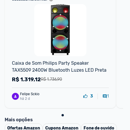
Caixa de Som Philips Party Speaker 
CA
TAX5509 2400W Bluetooth Luzes LED Preta
52
R$
1.319,12
R
R$ 1.736,90
Felipe Sckio
1
3
há 2 d
Mais opções
Ofertas
Amazon
Cupons
Amazon
Fone de ouvido