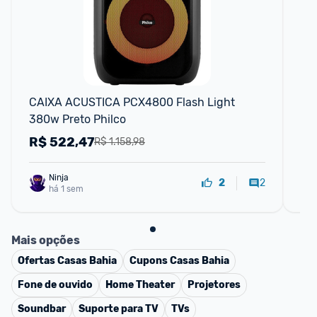
CAIXA ACUSTICA PCX4800 Flash Light 
Ca
380w Preto Philco
de
R$
522,47
R
R$ 1.158,98
Ninja 
2
2
há 1 sem
Mais opções
Ofertas
Casas Bahia
Cupons
Casas Bahia
Fone de ouvido
Home Theater
Projetores
Soundbar
Suporte para TV
TVs