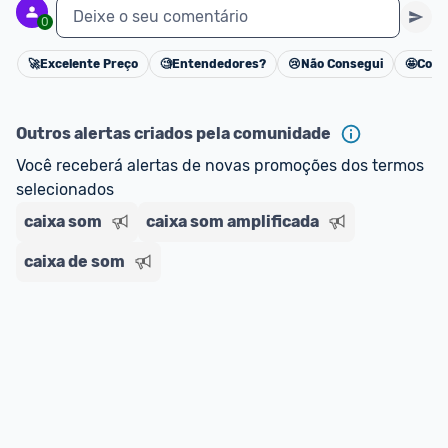
Deixe o seu comentário
0
🚀
Excelente Preço
🧐
Entendedores?
😢
Não Consegui
🤩
Cons
Cancelar
Outros alertas criados pela comunidade
Você receberá alertas de novas promoções dos termos 
selecionados
caixa som
caixa som amplificada
caixa de som