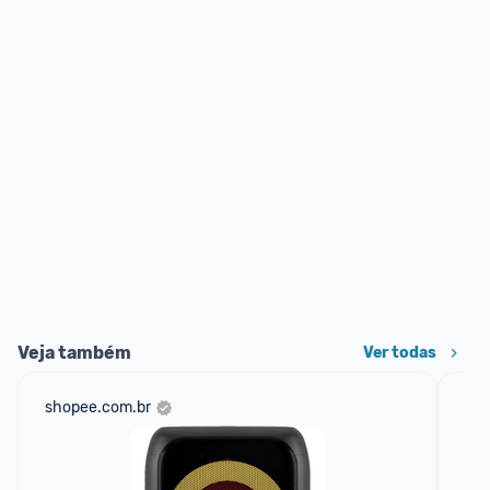
Veja também
Ver todas
shopee.com.br
mer