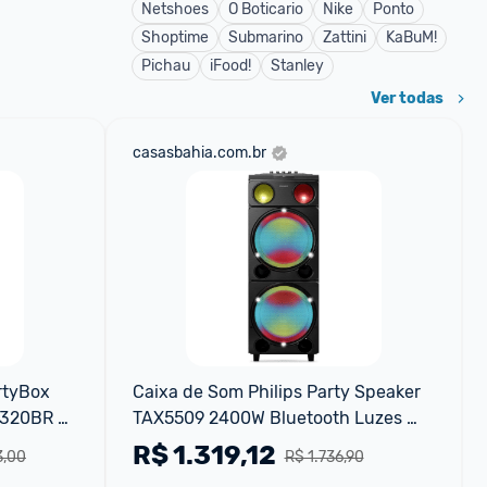
Netshoes
O Boticario
Nike
Ponto
Shoptime
Submarino
Zattini
KaBuM!
Pichau
iFood!
Stanley
Ver todas
casasbahia.com.br
tyBox 
Caixa de Som Philips Party Speaker 
320BR 
TAX5509 2400W Bluetooth Luzes 
LED Preta
R$
1.319,12
3,00
R$ 1.736,90