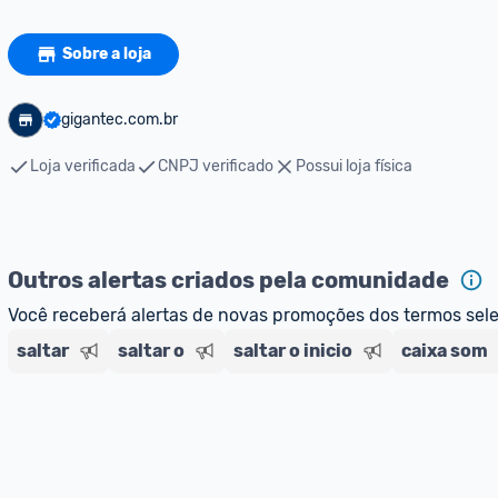
Sobre a loja
gigantec.com.br
Loja verificada
CNPJ verificado
Possui loja física
Outros alertas criados pela comunidade
Você receberá alertas de novas promoções dos termos sel
saltar
saltar o
saltar o inicio
caixa som