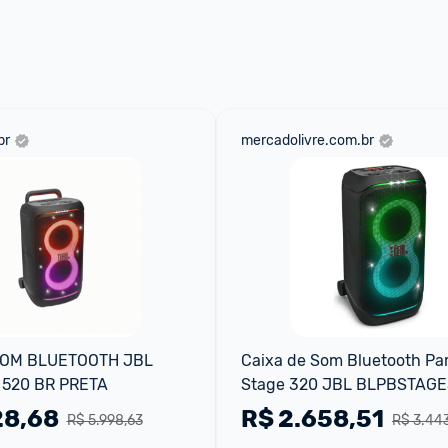
br
mercadolivre.com.br
SOM BLUETOOTH JBL 
Caixa de Som Bluetooth Par
 520 BR PRETA
Stage 320 JBL BLPBSTAGE
Preta
28,68
R$
2.658,51
R$ 5.998,63
R$ 3.44