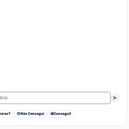
ário
ores?
😢
Não Consegui
🤩
Consegui!
Cancelar