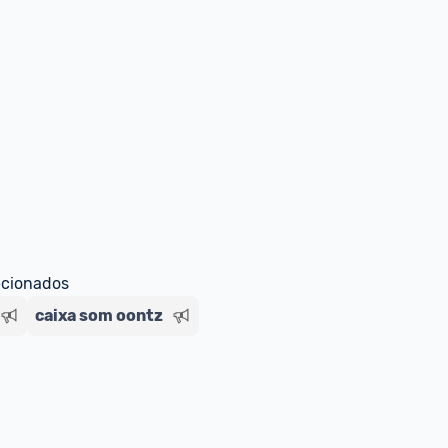
ecionados
caixa som oontz