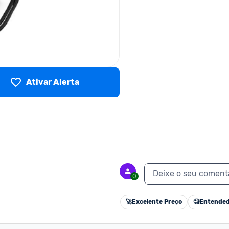
Ativar Alerta
Deixe o seu coment
0
🚀
Excelente Preço
🧐
Entended