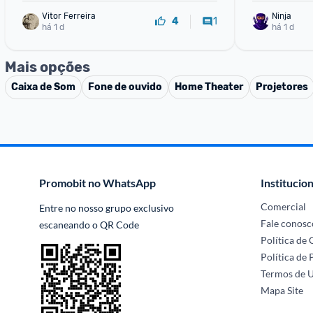
Vitor Ferreira
Ninja 
1
4
há 1 d
há 1 d
Mais opções
Caixa de Som
Fone de ouvido
Home Theater
Projetores
Promobit no WhatsApp
Institucion
Comercial
Entre no nosso grupo exclusivo 
Fale conosc
escaneando o QR Code
Política de
Política de 
Termos de 
Mapa Site