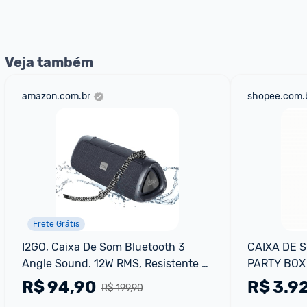
Veja também
amazon.com.br
shopee.com.
Frete Grátis
I2GO, Caixa De Som Bluetooth 3 
CAIXA DE 
Angle Sound. 12W RMS, Resistente à 
PARTY BOX
Água, Preto
R$
94,90
R$
3.9
R$ 199,90