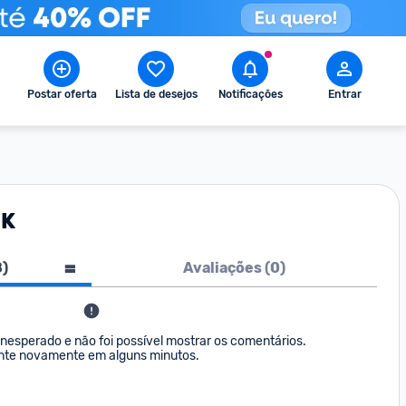
Postar oferta
Lista de desejos
Notificações
Entrar
BK
8
)
Avaliações (
0
)
nesperado e não foi possível mostrar os comentários. 

nte novamente em alguns minutos.