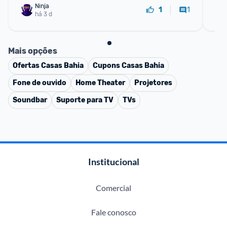
Ninja 
1
1
há 3 d
Mais opções
Ofertas
Casas Bahia
Cupons
Casas Bahia
Fone de ouvido
Home Theater
Projetores
Soundbar
Suporte para TV
TVs
Institucional
Comercial
Fale conosco