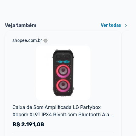
Veja também
Ver todas
shopee.com.br
cas
Caixa de Som Amplificada LG Partybox 
Ca
Xboom XL9T IPX4 Bivolt com Bluetooth Ala 
10
de transporte e Display
R$
2.191,08
R