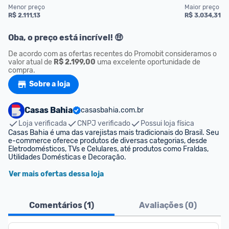
Menor preço
Maior preço
R$ 2.111,13
R$ 3.034,31
Oba, o preço está incrível! 🤑
De acordo com as ofertas recentes do Promobit consideramos o 
valor atual de 
R$ 2.199,00
 uma excelente oportunidade de 
compra.
Sobre a loja
Casas Bahia
casasbahia.com.br
Loja verificada
CNPJ verificado
Possui loja física
Casas Bahia é uma das varejistas mais tradicionais do Brasil. Seu 
e-commerce oferece produtos de diversas categorias, desde 
Eletrodomésticos, TVs e Celulares, até produtos como Fraldas, 
Utilidades Domésticas e Decoração.
Ver mais ofertas dessa loja
Comentários (
1
)
Avaliações (
0
)