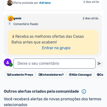
2 dias atrás
Oferta postada por
Adriana
genio
2 dias atrás
Comentário fixado
📱Receba as melhores ofertas das Casas 
Bahia antes que acabem!

Entrar no grupo
Deixe o seu comentário
0
🚀
Excelente Preço
🧐
Entendedores?
😢
Não Consegui
🤩
Cons
Cancelar
Outros alertas criados pela comunidade
Você receberá alertas de novas promoções dos termos 
selecionados