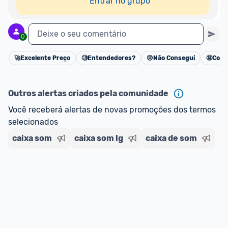
Entrar no grupo
Deixe o seu comentário
0
🚀
Excelente Preço
🧐
Entendedores?
😢
Não Consegui
🤩
Cons
Cancelar
Outros alertas criados pela comunidade
Você receberá alertas de novas promoções dos termos 
selecionados
caixa som
caixa som lg
caixa de som