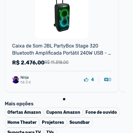
Caixa de Som JBL PartyBox Stage 320 
Ca
Bluetooth Amplificada Portátil 240W USB - 
rec
Bivolt
luz
R$
2.476,00
R
R$ 11.318,00
Ninja 
0
4
há 3 d
Mais opções
Ofertas
Amazon
Cupons
Amazon
Fone de ouvido
Home Theater
Projetores
Soundbar
Suporte para TV
TVs