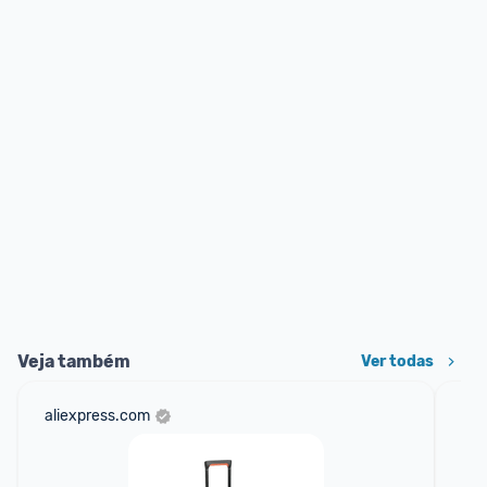
Veja também
Ver todas
aliexpress.com
mer