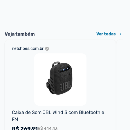
Veja também
Ver todas
netshoes.com.br
mer
Caixa de Som JBL Wind 3 com Bluetooth e 
Ca
FM
Pre
R$
269,91
R
R$ 444,43