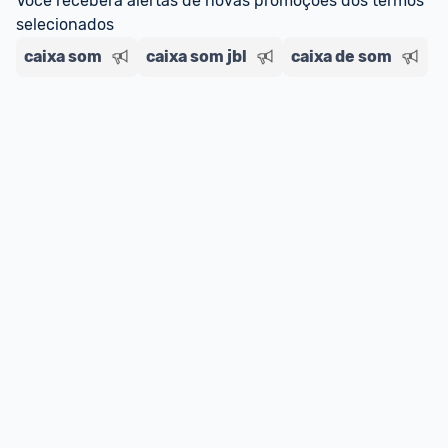
Você receberá alertas de novas promoções dos termos 
Entrega Expressa
: A partir de 2 dias úteis.* 
selecionados
*Confira 
aqui
 as regras e condições!
caixa som
caixa som jbl
caixa de som