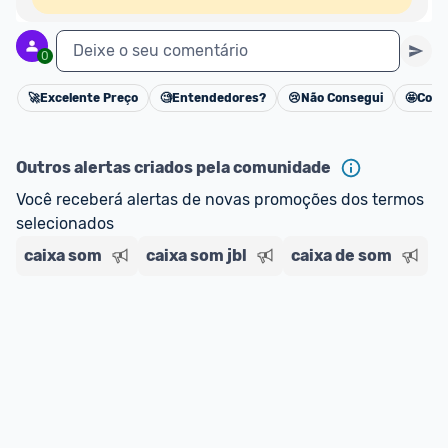
Deixe o seu comentário
0
🚀
Excelente Preço
🧐
Entendedores?
😢
Não Consegui
🤩
Cons
Cancelar
Outros alertas criados pela comunidade
Você receberá alertas de novas promoções dos termos 
selecionados
caixa som
caixa som jbl
caixa de som