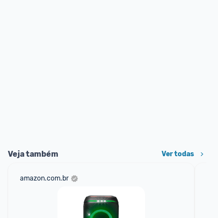
Veja também
Ver todas
amazon.com.br
ali