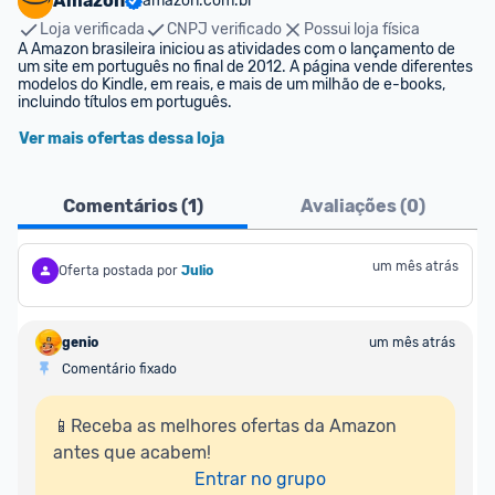
Amazon
amazon.com.br
Loja verificada
CNPJ verificado
Possui loja física
A Amazon brasileira iniciou as atividades com o lançamento de 
um site em português no final de 2012. A página vende diferentes 
modelos do Kindle, em reais, e mais de um milhão de e-books, 
incluindo títulos em português.
Ver mais ofertas dessa loja
Comentários (
1
)
Avaliações (
0
)
um mês atrás
Oferta postada por
Julio
genio
um mês atrás
Comentário fixado
📱Receba as melhores ofertas da Amazon 
antes que acabem!

Entrar no grupo