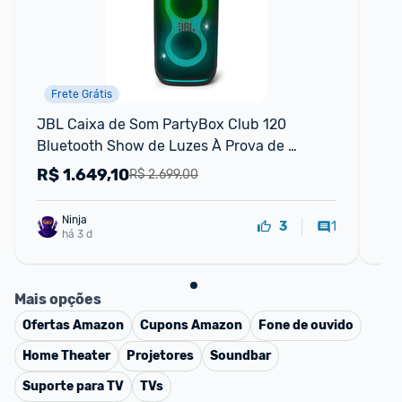
Frete Grátis
JBL Caixa de Som PartyBox Club 120 
Ca
Bluetooth Show de Luzes À Prova de 
Blu
Respingos - 160W RMS
Biv
R$
1.649,10
R
R$ 2.699,00
Ninja 
1
3
há 3 d
Mais opções
Ofertas
Amazon
Cupons
Amazon
Fone de ouvido
Home Theater
Projetores
Soundbar
Suporte para TV
TVs