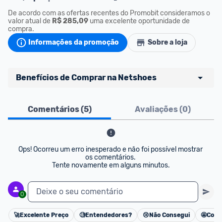
De acordo com as ofertas recentes do Promobit consideramos o 
valor atual de 
R$ 285,09
 uma excelente oportunidade de 
compra.
Informações da promoção
Sobre a loja
Benefícios de Comprar na Netshoes
Frete Grátis
: Frete grátis é válido para 
Comentários (
5
)
Avaliações (
0
)
produtos selecionados vendidos e enviados pela 
Netshoes. Confira 
aqui
 as regras e condições!
N Card (Cartão de Crédito Netshoes):
--> Você tem até 30% de desconto a mais em 
Ops! Ocorreu um erro inesperado e não foi possível mostrar 
os comentários. 

ofertas. Desconto adicional de acordo com a 
Tente novamente em alguns minutos.
campanha vigente na loja.
--> Para ter direito ao desconto adicional, o pedido 
Deixe o seu comentário
0
deverá ser integralmente pago com o cartão N 
Card.
🚀
Excelente Preço
🧐
Entendedores?
😢
Não Consegui
🤩
Cons
--> Descontos para camisas de time: O desconto 
Cancelar