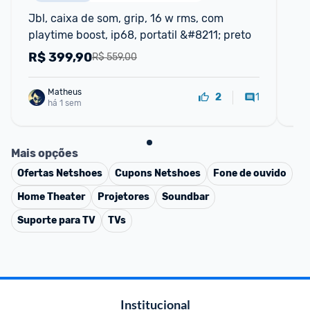
Jbl, caixa de som, grip, 16 w rms, com 
Ca
playtime boost, ip68, portatil &#8211; preto
Pr
R$
399,90
R
R$ 559,00
Matheus
1
2
há 1 sem
Mais opções
Ofertas
Netshoes
Cupons
Netshoes
Fone de ouvido
Home Theater
Projetores
Soundbar
Suporte para TV
TVs
Institucional