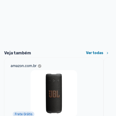
Veja também
Ver todas
amazon.com.br
mer
Frete Grátis