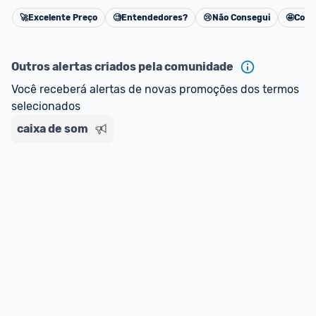
🚀
Excelente Preço
🧐
Entendedores?
😢
Não Consegui
🤩
Cons
Cancelar
Outros alertas criados pela comunidade
Você receberá alertas de novas promoções dos termos 
selecionados
caixa de som