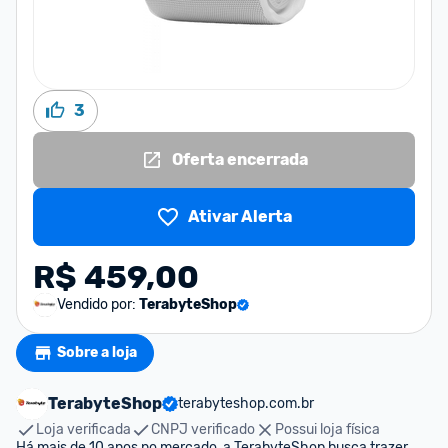
3
Oferta encerrada
Ativar Alerta
R$ 459,00
Vendido por:
TerabyteShop
Sobre a loja
TerabyteShop
terabyteshop.com.br
Loja verificada
CNPJ verificado
Possui loja física
Há mais de 10 anos no mercado, a TerabyteShop busca trazer 