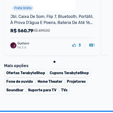
Frete Grátis
Jbl, Caixa De Som, Flip 7, Bluetooth, Portátil, 
Ca
À Prova D'água E Poeira, Bateria De Até 16h, 
Auracast, Som Jbl Pro, Ai Sound Boost, 25 W 
R$
560,79
R
R$ 899,00
Rms - Pre
Gustavo
1
3
há 2 d
Mais opções
Ofertas
TerabyteShop
Cupons
TerabyteShop
Fone de ouvido
Home Theater
Projetores
Soundbar
Suporte para TV
TVs