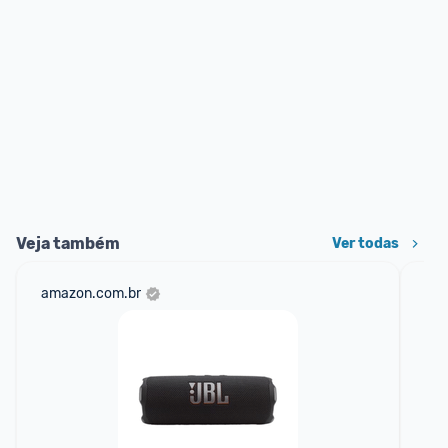
Veja também
Ver todas
amazon.com.br
net