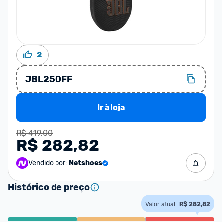
2
JBL25OFF
Ir à loja
R$ 419,00
R$ 282,82
Vendido por:
Netshoes
Histórico de preço
Valor atual
R$ 282,82