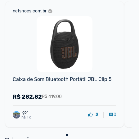
netshoes.com.br
sho
Caixa de Som Bluetooth Portátil JBL Clip 5
Ca
R$
282,82
R
R$ 419,00
Igor
0
2
há 1 d