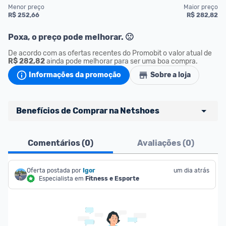
Menor preço
Maior preço
R$ 252,66
R$ 282,82
Poxa, o preço pode melhorar. 🙁
De acordo com as ofertas recentes do Promobit o valor atual de
R$ 282,82
 ainda pode melhorar para ser uma boa compra.
Informações da promoção
Sobre a loja
Benefícios de Comprar na Netshoes
Frete Grátis
: Frete grátis é válido para 
Comentários (
0
)
Avaliações (
0
)
produtos selecionados vendidos e enviados pela 
Netshoes. Confira 
aqui
 as regras e condições!
Oferta postada por
N Card (Cartão de Crédito Netshoes):
Igor
um dia atrás
Especialista em
Fitness e Esporte
--> Você tem até 30% de desconto a mais em 
ofertas. Desconto adicional de acordo com a 
campanha vigente na loja.
--> Para ter direito ao desconto adicional, o pedido 