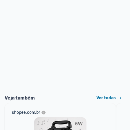
Veja também
Ver todas
shopee.com.br
net