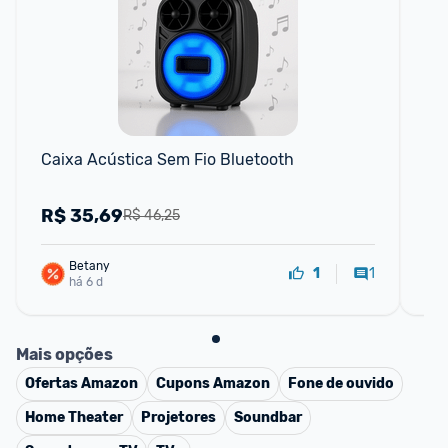
Caixa Acústica Sem Fio Bluetooth
Cai
Pre
R$
35,69
R
R$ 46,25
Betany
1
1
há 6 d
Mais opções
Ofertas
Amazon
Cupons
Amazon
Fone de ouvido
Home Theater
Projetores
Soundbar