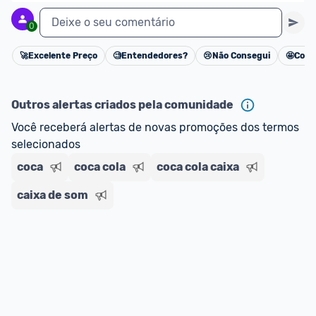
Deixe o seu comentário
0
🚀
Excelente Preço
🧐
Entendedores?
😢
Não Consegui
🤩
Cons
Cancelar
Outros alertas criados pela comunidade
Você receberá alertas de novas promoções dos termos 
selecionados
coca
coca cola
coca cola caixa
caixa de som