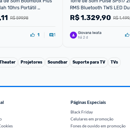
xa de Som Boombox Plus 
Torre de Som Pulse SP517 2
 10hrs Portátil 
RMS Bluetooth TWS LED Dup
.3 Sem fio IPX6 À Prova 
,11
R$
1.329,90
R$ 599,98
R$ 1.499
Luz RGB Hifi TWS Bass 
ox Para T
Giovana Iwata
1
1
há 2 d
Theater
Projetores
Soundbar
Suporte para TV
TVs
al
Páginas Especiais
Black Friday
o
Celulares em promoção
 Cookies
Fones de ouvido em promoção