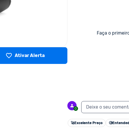
Faça o primeir
Ativar Alerta
Deixe o seu coment
0
🚀
Excelente Preço
🧐
Entended