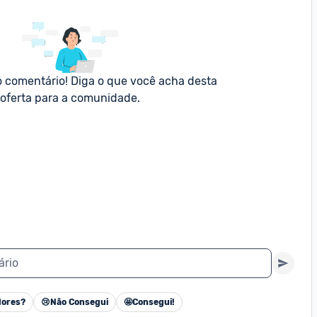
o comentário! Diga o que você acha desta 
oferta para a comunidade.
ário
ores?
😢
Não Consegui
🤩
Consegui!
Cancelar