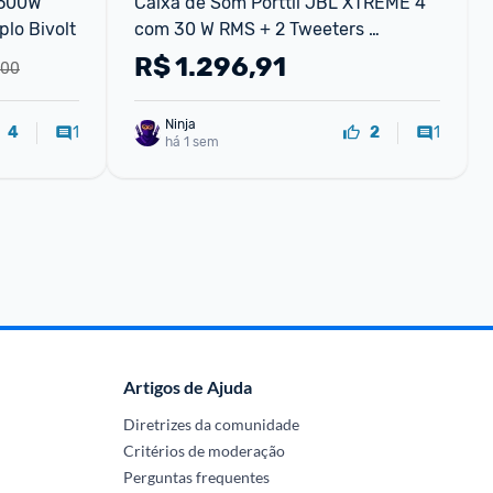
500W 
Caixa de Som Porttil JBL XTREME 4 
lo Bivolt
com 30 W RMS + 2 Tweeters 
Bluetooth 5.3 e Resistncia gua IP67
R$
1.296,91
,00
Ninja 
1
1
4
2
há 1 sem
Artigos de Ajuda
Diretrizes da comunidade
Critérios de moderação
Perguntas frequentes