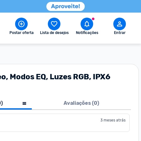
Postar oferta
Lista de desejos
Notificações
Entrar
eo, Modos EQ, Luzes RGB, IPX6
0
)
Avaliações (
0
)
3 meses atrás