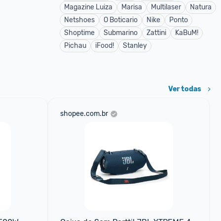
Magazine Luiza
Marisa
Multilaser
Natura
Netshoes
O Boticario
Nike
Ponto
Shoptime
Submarino
Zattini
KaBuM!
Pichau
iFood!
Stanley
Ver todas
shopee.com.br