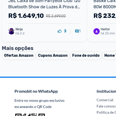
JBL Caixa de Som PartyBox Club 120 
Basike Cai
Bluetooth Show de Luzes À Prova de 
80W 8000Mah
Respingos - 160W RMS
Bluetooth 5
R$
1.649,10
R$
232
R$ 2.699,00
D'água Com 
Forte bomb
Ninja 
Heitor
1
3
há 2 d
há 25 min
Mais opções
Ofertas
Amazon
Cupons
Amazon
Fone de ouvido
Home 
Promobit no WhatsApp
Institucion
Comercial
Entre no nosso grupo exclusivo 
Fale conosc
escaneando o QR Code
Política de