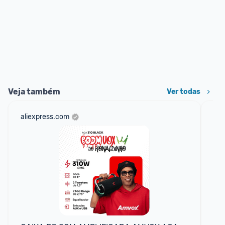
Veja também
Ver todas
aliexpress.com
net