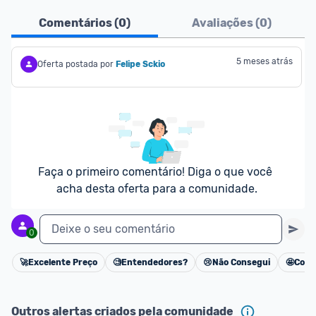
Pensando em comprar com 
MagaluPay
? Atente-
Comentários (
0
)
Avaliações (
0
)
se aos detalhes abaixo:
- É necessário ter o valor total da compra (produto 
5 meses atrás
Oferta postada por
Felipe Sckio
+ frete) em forma de saldo na carteira MagaluPay;
- Caso você não tenha saldo, o desconto não será 
dado para você;
- Você pode transferir a quantia da sua conta 
bancária para o MagaluPay por PIX;
- Para parclar compras, é necessário cadastrar seu 
Faça o primeiro comentário! Diga o que você 
cartão de crédito no MagaluPay;
acha desta oferta para a comunidade.
Deixe o seu comentário
0
🚀
Excelente Preço
🧐
Entendedores?
😢
Não Consegui
🤩
Cons
Cancelar
Outros alertas criados pela comunidade