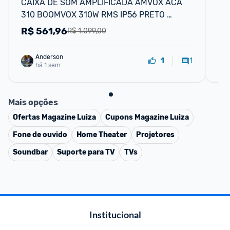
CAIXA DE SOM AMPLIFICADA AMVOX ACA 
Ca
310 BOOMVOX 310W RMS IP56 PRETO 
Qu
BIVOLT
R$
561,96
R
R$ 1.099,00
Anderson
1
1
há 1 sem
Mais opções
Ofertas
Magazine Luiza
Cupons
Magazine Luiza
Fone de ouvido
Home Theater
Projetores
Soundbar
Suporte para TV
TVs
Institucional