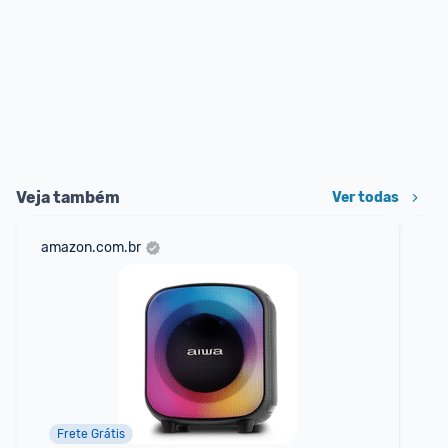
Veja também
Ver todas
amazon.com.br
sho
Frete Grátis