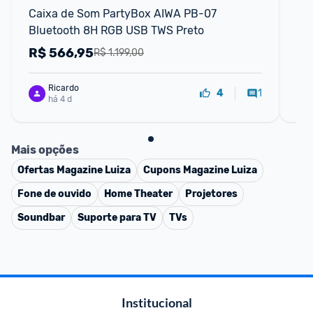
Caixa de Som PartyBox AIWA PB-07 
Ca
Bluetooth 8H RGB USB TWS Preto
IP
R$
566,95
R
R$ 1.199,00
Ricardo
1
4
há 4 d
Mais opções
Ofertas
Magazine Luiza
Cupons
Magazine Luiza
Fone de ouvido
Home Theater
Projetores
Soundbar
Suporte para TV
TVs
Institucional