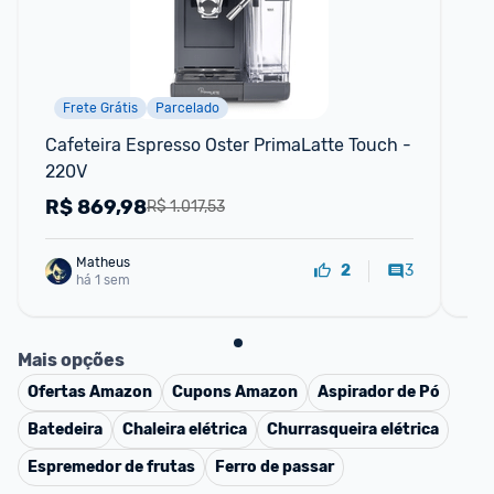
Frete Grátis
Parcelado
Cafeteira Espresso Oster PrimaLatte Touch - 
Lav
220V
12
R$
869,98
R
R$ 1.017,53
Matheus
3
2
há 1 sem
Mais opções
Ofertas
Amazon
Cupons
Amazon
Aspirador de Pó
Batedeira
Chaleira elétrica
Churrasqueira elétrica
Espremedor de frutas
Ferro de passar