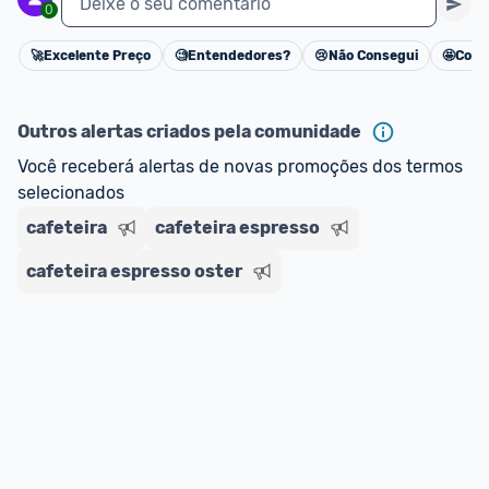
Deixe o seu comentário
0
🚀
Excelente Preço
🧐
Entendedores?
😢
Não Consegui
🤩
Cons
Cancelar
Outros alertas criados pela comunidade
Você receberá alertas de novas promoções dos termos 
selecionados
cafeteira
cafeteira espresso
cafeteira espresso oster