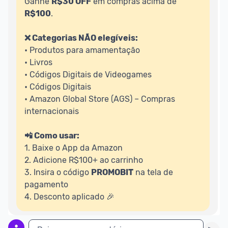
Ganhe 
R$30 OFF
 em compras acima de 
R$100
.

❌ Categorias NÃO elegíveis:
• Produtos para amamentação

• Livros

• Códigos Digitais de Videogames

• Códigos Digitais

• Amazon Global Store (AGS) – Compras 
internacionais

📲 Como usar:
1. Baixe o App da Amazon

2. Adicione R$100+ ao carrinho

3. Insira o código 
PROMOBIT
 na tela de 
pagamento

4. Desconto aplicado 🎉 