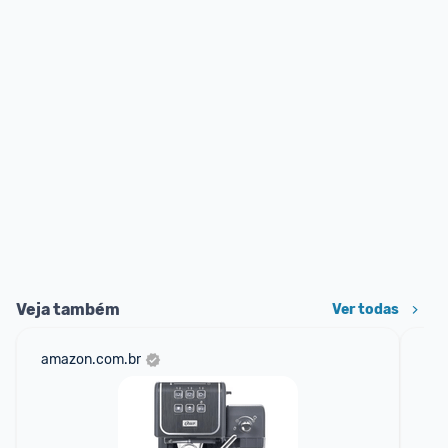
Veja também
Ver todas
amazon.com.br
mer