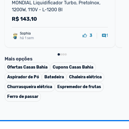
MONDIAL Liquidificador Turbo, PretoInox, 
Liq
1200W, 110V - L-1200 BI
Ve
R$
143,10
R
Sophia
1
3
há 1 sem
Mais opções
Ofertas
Casas Bahia
Cupons
Casas Bahia
Aspirador de Pó
Batedeira
Chaleira elétrica
Churrasqueira elétrica
Espremedor de frutas
Ferro de passar