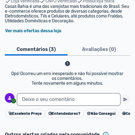
Loja verificada
CNPJ verificado
Possui loja física
Casas Bahia é uma das varejistas mais tradicionais do Brasil. Seu 
e-commerce oferece produtos de diversas categorias, desde 
Eletrodomésticos, TVs e Celulares, até produtos como Fraldas, 
Utilidades Domésticas e Decoração.
Ver mais ofertas dessa loja
Comentários (
3
)
Avaliações (
0
)
Ops! Ocorreu um erro inesperado e não foi possível mostrar 
os comentários. 

Tente novamente em alguns minutos.
Deixe o seu comentário
0
🚀
Excelente Preço
🧐
Entendedores?
😢
Não Consegui
🤩
Cons
Cancelar
Outros alertas criados pela comunidade