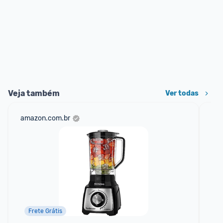
Veja também
Ver todas
amazon.com.br
mer
Frete Grátis