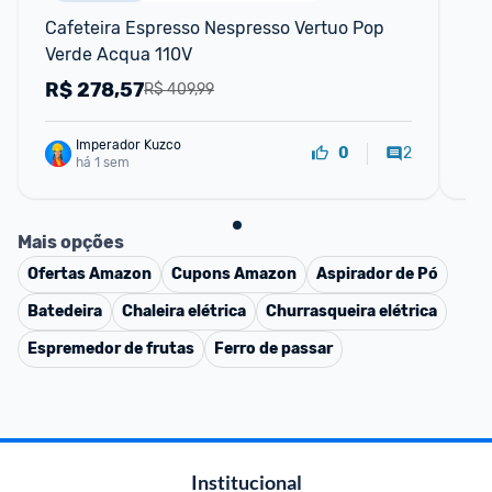
Cafeteira Espresso Nespresso Vertuo Pop 
Ca
Verde Acqua 110V
Ac
R$
278,57
R
R$ 409,99
Imperador Kuzco
2
0
há 1 sem
Mais opções
Ofertas
Amazon
Cupons
Amazon
Aspirador de Pó
Batedeira
Chaleira elétrica
Churrasqueira elétrica
Espremedor de frutas
Ferro de passar
Institucional