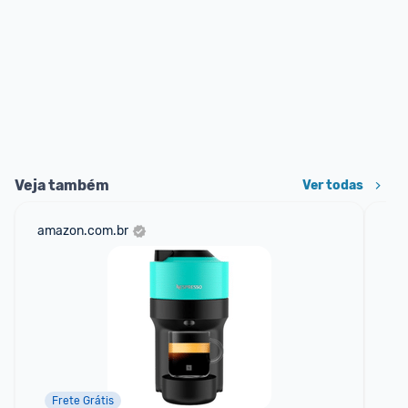
Veja também
Ver todas
amazon.com.br
sho
Frete Grátis