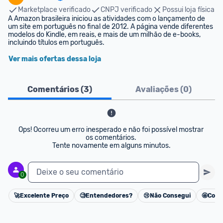
Marketplace verificado
CNPJ verificado
Possui loja física
A Amazon brasileira iniciou as atividades com o lançamento de 
um site em português no final de 2012. A página vende diferentes 
modelos do Kindle, em reais, e mais de um milhão de e-books, 
incluindo títulos em português.
Ver mais ofertas dessa loja
Comentários (
3
)
Avaliações (
0
)
Ops! Ocorreu um erro inesperado e não foi possível mostrar 
os comentários. 

Tente novamente em alguns minutos.
Deixe o seu comentário
0
🚀
Excelente Preço
🧐
Entendedores?
😢
Não Consegui
🤩
Cons
Cancelar